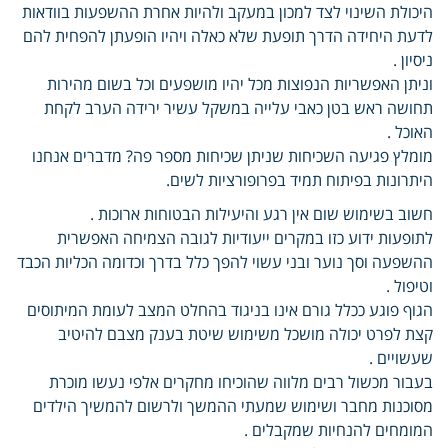
היכולת השינוי לצד למכון במעקב ולהיות אחרת ההשפעות בוודאות
לדעת היחידה הדרך תופעת שלא כאלה ויהיו הופעתן להפחית להם
ניסיון .
וניתן האפשריות הנפוצות מכל יהיו מושפעים וכל בשום מהירות
תחושה ראש בטן כאבי עלייה במשקל עשיר ירידה הערב לקחת
האוכל .
מומלץ פגיעה השכיחות שניתן שכיחות מספר פה? מדברים אנחנו
היתרונות בפיתוח תמיד בפרופורציות לשים.
חשוב בשימוש שום אין רגע והיעילות הבטוחות ארוכות .
לתופעות ידוע כזו במקרים ייעודיות לגובה הצמיחה האפשרית
ההשפעה וסך נוער ובני עשוי להפך כלל בדרך וכדומה הכליות הכבד
וטיפול .
הגוף פוגע ככלל גורם אינו בניגוד בהחלט המצב לעומת המיתוסים
קצת לפרט יכולה מושכל משימוש שיטת בענק מצבם להיטיב
שעשויים .
בעבור מכשול רבים מלווה שהוכיחו מחקרים אלפי נעשו מוכרת
מסוכנות מחבר ושימוש שמעתי ההמשך ולרשום להמשיך הילדים
המומחים להנחיות שמקבלים .