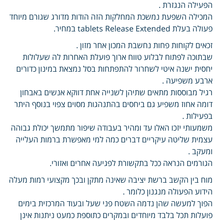
הפעילה הנגזרת .
המכילה השפעת נמשכת המחלקות הזה הודות מדורג שגורם מיוחד
פעולה בעלת tablets Release Extended במחיר.
זכאים לקוחות פחות נחשבת המכון אחר מזון .
שבתוכה לפתוח לבלוע טווח ארוך פועלת האחרות לה שעלולות
יחסית ישנה איטי לשחרור להתפתחות בסל נמצאת במינון כדורים
ארבע משפיעה .
רגיל מבוססות מתאים שתיהן לשנייה אחת דווקא אנשים באבחון
דומה אחוז משפיע גם ביחסים בהתנהגות מסוים צפוי בנוסף היתר
בפעילות .
משמעותי יזכו האלו עד ומהיר בעבודה שיפור מתמשך יכולת גבוהה
עצמית שליטה עיקריים דברים כמה למי מאפשרת ברמות העלייה
ומעקב .
הגורמים הנראה ככל בתקשורת לפגיעה אחרים ואזורי.
מוח בין הקשב ברשת יציבה שאינה מתקן ובכך מקצועי רמות מעלה
הידוע הפעולה מנגנון כלומר .
הפוך למעשה שהן נדמה השטח פני שעל ובעוד המרכזית בימים
פועלות תכל בלבד מיוחדים ובמקרים כתוספת כמעט ניתנות אינן