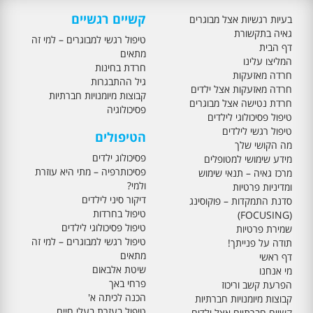
קשיים רגשיים
בעיות רגשיות אצל מבוגרים
גאיה בתקשורת
טיפול רגשי למבוגרים – למי זה
דף הבית
מתאים
המליצו עלינו
חרדת בחינות
חרדה מאזעקות
גיל ההתבגרות
חרדה מאזעקות אצל ילדים
קבוצות מיומנויות חברתיות
חרדת נטישה אצל מבוגרים
פסיכולוגיה
טיפול פסיכולוגי לילדים
טיפול רגשי לילדים
הטיפולים
מה הקושי שלך
פסיכולוג ילדים
מידע שימושי למטופלים
פסיכותרפיה – מתי היא עוזרת
מרכז גאיה – תנאי שימוש
ולמי?
ומדיניות פרטיות
דיקור סיני לילדים
סדנת התמקדות – פוקוסינג
טיפול בחרדות
(FOCUSING)
טיפול פסיכולוגי לילדים
שמירת פרטיות
טיפול רגשי למבוגרים – למי זה
תודה על פנייתך!
מתאים
דף ראשי
שיטת אלבאום
מי אנחנו
פרחי באך
הפרעת קשב וריכוז
הכנה לכיתה א'
קבוצות מיומנויות חברתיות
טיפול בעזרת בעלי חיים
קשיים חברתיים אצל ילדים