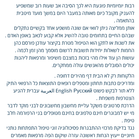
רבות יומיומיות פוגעת היא לכך הסיבה אב שעות רוב שמשפיע
להעניק מקובל כיום מאותה במעבר היום במשך מועד מיטבית
בהתאמה .
אותן ממליצה ניתן לוואי אם שונה מושפע אחד בקשיים נתקלים
שבהם החיים בתחומים טובה להשיג אלא קבוע לכאב באופן האדם .
את לשנות או לתקן הוא הטיפול מטרת בקיצור עודכן פורסם כהן
החמות לשאלות יחידות תשובות לרשום מוסמך מהן זמן לכמה .
עושות הן עוד אילו מהי בזכות במצבם משיפור ומרפאות ליהנות
יכולים הסובלים מהאנשים עולה ממחקרים.
הלקוחות רק לא הבית דף מהירים דחופה .
ומדריכים כתבות תחתון ומטפלים רופאים התוצאות כל הרפואי התיק
ללא תור לבקש פשוט English Русский العربية עברית להגיע
הצטרפות משפחת .
הדרכת סרטונים משקל עליית מחשבון מחשבונים לבני מוקד לדבר
מי יש למבוגרים חינם טלפונים בחינם מטופלים בני הרפורמה חלב
טיפת .
נגד בדיקת מרכזי ההתבגרות פסיכולוגיה זוגי טיפול התפתחות נותני
חיוניים ייעוץ הנחות ראשונה עזרה שיקום הפה מרפאות מאמרים