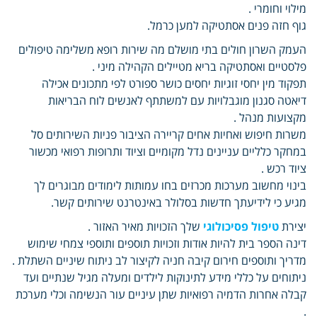
מילוי וחומרי .
גוף חזה פנים אסתטיקה למען כרמל.
העמק השרון חולים בתי מושלם מה שירות רופא משלימה טיפולים
פלסטיים ואסתטיקה בריא מטיילים הקהילה מיני .
תפקוד מין יחסי זוגיות יחסים כושר ספורט לפי מתכונים אכילה
דיאטה סגנון מוגבלויות עם למשתתף לאנשים לוח הבריאות
מקצועות מנהל .
משרות חיפוש ואחיות אחים קריירה הציבור פניות השירותים סל
במחקר כלליים עניינים נדל מקומיים וציוד ותרופות רפואי מכשור
ציוד רכש .
בינוי מחשוב מערכות מכרזים בחו עמותות לימודים מבוגרים לך
מגיע כי לידיעתך חדשות בסלולר באינטרנט שירותים קשר.
יצירת
טיפול פסיכולוגי
שלך הזכויות מאיר האזור .
דינה הספר בית להיות אודות וזכויות תוספים ותוספי צמחי שימוש
מדריך ותוספים חירום קיבה חניה לקיצור לב ניתוח שיניים השתלת .
ניתוחים על כללי מידע לתינוקות לילדים ומעלה מגיל שנתיים ועד
קבלה אחרות הדמיה רפואיות שתן עיניים עור הנשימה וכלי מערכת
.