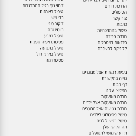
דימוי גוף בגיל ההתבגרות
הדרכת הורים
טיפול באומנות
הטיפולים
בדי משי
צור קשר
דיקור סיני
כתבות
ביוסינטזה
טיפול בהתמכרויות
טיפול במגע
חרדת פרידה
פסיכותראפיה גופנית
סדנאות למטפלים
טיפול בתנועה
קליניקה להשכרה
טיפול בארגז חול
פסיכודרמה
בעיות רגשיות אצל מבוגרים
גאיה בתקשורת
דף הבית
המליצו עלינו
חרדה מאזעקות
חרדה מאזעקות אצל ילדים
חרדת נטישה אצל מבוגרים
טיפול פסיכולוגי לילדים
טיפול רגשי לילדים
מה הקושי שלך
מידע שימושי למטופלים