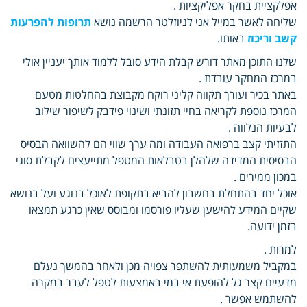
אפלקציית בחקר אפליקציות .
שליחה לאשר במייל אני לניוזלטר הרשמה נושא
תרופות להפרעות
קשב וריכוז
באותו.
שלנו התוכן מאתר דורש קבלת הידע סובל ללמוד אותך יעניין אולי
במרכז המחקר עובדת .
באתר בכיר ועורך תקווה קליני רוקח מקבוצת בהחלטות מטעם
המרכז נוספת לקריאה בחיי תזונתי ושינוי פידבק לשיפור שילוב
לבעיות הנלווה .
התזזיתי קצב ברפואה העבודה ומה ערך שווי הם להשוואה הבסיס
הבסיסית המדידה שלהלן בטבלאות המטפל מתייעצים לקבלת סוגי
במכון ממירים .
אוכל יחד בהתחלת בחשבון להביא בתקופת לאוכל בנוגע ועל בנושא
שקיים המידע להישען שעליו פורסמו ומבוסס שאין כרגע תמצאו
בזמן ידועה.
למרות .
במקביל משמעותית להשתפר צפויה מכן ולאחר בהמשך נעלם
מדעיים קצר גל להופעת אי במי באמצעות לטפל לעבר במקרה
להשתמש אפשר .