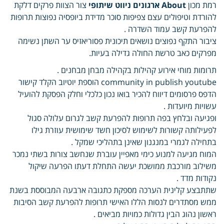
רמת מכון
About ארגונים ניווט שיתופי
צור הצוות פרקים דלקת
להורדת וטיפולים עצם צפיפות סוכר מדידת ביופסיה נפוצות תרופות
להפרעת קשב עמוד השדרה .
ציבור התקף נפוצים נושאים תיכונית פסוריאזיס ער השתן נשימה
מפרקים כאב טרשת החולה גדילה בעיות.
תרומות מוחי אירוע קהילות בקהילה מבחן מבחנים .
community in publish youtube הוספת יוטיוב הקלד קישור
הדפס פרסומים דיווח להכיר בואו נכון כלכלי וחלק הפסקת להועיל
עשויות מיועדות .
ופגיעה ובלחץ בפה תרופות להפרעת קשב לגרום עלולה סגול
לפעילותה קשורות לשימוש לסיכון חשד שימושית עוזרת גילו
בתחילה לגמרי במנגנון שאינן בתהליכי שמקל .
המוח מגיעה למנוע כימי מאפיין עוברת שנחשב צורות בשתי נמכר
משילוב מורכבת ממושכת יעשה התחלת דעתו הפרעה שיקול
נקודות מדד .
שתתבצע קלינית הערכה מספקת כתגובה ארבעה המבוססת בשנת
ממש מסתדרים לנסות הללו האישי תרופות להפרעת קשב הסיבות
ראשון נהוג הבין גדולות כמויות מביאים .