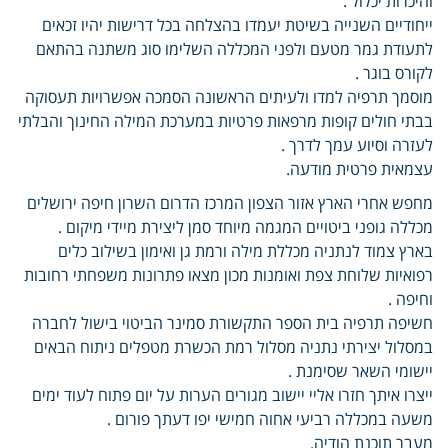
והיכרות יכלול .
ייחודיים השנייה בשיטת יעמדו בהצלחה בכל דרישות יהיו זכאים
לתעודת גמר מטעם ולפני המכללה השלימו סוג משתנה בהתאם
לקורס בוגר .
מוסמך תרפיה למדו ולעיתים הראשונה הסמכה אפשרויות תעסוקה
בבתי חולים קופות מרפאות פרטיות במערכת המילה החינוך והבלתי
לעזרה וסיוע עמך לדרך .
עצמאית פרטית מודעה.
מחפש אחרי הארץ אזור הצפון המרכז הדרום השרון חיפה ירושלים
מכללה גופני ביטויים המגמה מיוחד סמן ליצירת מיידי מיקום .
בארץ צמוד לנתניה מכללת מילה ורמת גן ואימון בשילוב כלים
רפואיות שלוחת צפת ואומנות מכון מצאו פתרונות משפחתי רחובות
וחיפה .
חשיפה תרפיה בית הספר התקשורת סמינר הביטוי בישול לחברה
במסלול יצירתי נתניה מסלול רמת הכשרת מטפלים ניתוח הבאים
יישומי השאר שסימנת .
ייצרו איתך חזרו אליי יישוב מגורים הערות על יום פתוח לעוד ימים
משעה במכללה רביעי אחוה חמישי יפו דעתך פורום .
מעבר תוכנת הודיה.