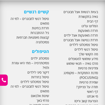
קשיים רגשיים
בעיות רגשיות אצל מבוגרים
גאיה בתקשורת
טיפול רגשי למבוגרים – למי זה
דף הבית
מתאים
המליצו עלינו
חרדת בחינות
חרדה מאזעקות
גיל ההתבגרות
חרדה מאזעקות אצל ילדים
קבוצות מיומנויות חברתיות
חרדת נטישה אצל מבוגרים
פסיכולוגיה
טיפול פסיכולוגי לילדים
טיפול רגשי לילדים
הטיפולים
מה הקושי שלך
פסיכולוג ילדים
מידע שימושי למטופלים
פסיכותרפיה – מתי היא עוזרת
מרכז גאיה – תנאי שימוש
ולמי?
ומדיניות פרטיות
דיקור סיני לילדים
סדנת התמקדות – פוקוסינג
טיפול בחרדות
(FOCUSING)
טיפול פסיכולוגי לילדים
שמירת פרטיות
טיפול רגשי למבוגרים – למי זה
תודה על פנייתך!
מתאים
דף ראשי
שיטת אלבאום
מי אנחנו
פרחי באך
הפרעת קשב וריכוז