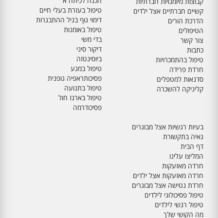
הכנה לכיתה א'
קבוצות מיומנויות חברתיות
טיפול בעזרת בעלי חיים
קשיים חברתיים אצל ילדים
דימוי גוף בגיל ההתבגרות
הדרכת הורים
טיפול באומנות
הטיפולים
בדי משי
צור קשר
דיקור סיני
כתבות
ביוסינטזה
טיפול בהתמכרויות
טיפול במגע
חרדת פרידה
פסיכותראפיה גופנית
סדנאות למטפלים
טיפול בתנועה
קליניקה להשכרה
טיפול בארגז חול
פסיכודרמה
בעיות רגשיות אצל מבוגרים
גאיה בתקשורת
דף הבית
המליצו עלינו
חרדה מאזעקות
חרדה מאזעקות אצל ילדים
חרדת נטישה אצל מבוגרים
טיפול פסיכולוגי לילדים
טיפול רגשי לילדים
מה הקושי שלך