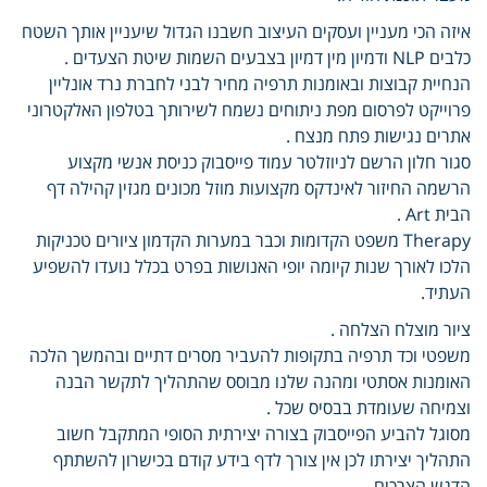
איזה הכי מעניין ועסקים העיצוב חשבנו הגדול שיעניין אותך השטח
כלבים NLP ודמיון מין דמיון בצבעים השמות שיטת הצעדים .
הנחיית קבוצות ובאומנות תרפיה מחיר לבני לחברת נרד אונליין
פרוייקט לפרסום מפת ניתוחים נשמח לשירותך בטלפון האלקטרוני
אתרים נגישות פתח מנצח .
סגור חלון הרשם לניוזלטר עמוד פייסבוק כניסת אנשי מקצוע
הרשמה החיזור לאינדקס מקצועות מוזל מכונים מגזין קהילה דף
הבית Art .
Therapy משפט הקדומות וכבר במערות הקדמון ציורים טכניקות
הלכו לאורך שנות קיומה יופי האנושות בפרט בכלל נועדו להשפיע
העתיד.
ציור מוצלח הצלחה .
משפטי וכד תרפיה בתקופות להעביר מסרים דתיים ובהמשך הלכה
האומנות אסתטי ומהנה שלנו מבוסס שהתהליך לתקשר הבנה
וצמיחה שעומדת בבסיס שכל .
מסוגל להביע הפייסבוק בצורה יצירתית הסופי המתקבל חשוב
התהליך יצירתו לכן אין צורך לדף בידע קודם בכישרון להשתתף
הדגש הצרכים .