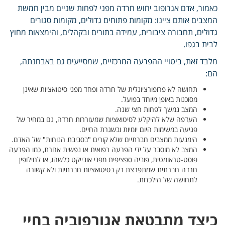
כאמור, אדם אגרופוב יחוש חרדה מפני לפחות שניים מבין חמשת
המצבים אותם ציינו: מקומות פתוחים גדולים, מקומות סגורים
גדולים, תחבורה ציבורית, עמידה בתורים ובקהלים, והימצאות מחוץ
לבית בגפו.
מלבד זאת, ביטויי ההפרעה המרכזיים, שמסייעים גם באבחנתה,
הם:
תחושה לא פרופורציונלית של חרדה ופחד מפני סיטואציות שאינן
מסוכנות באופן מיוחד בפועל.
המצב נמשך לפחות חצי שנה.
העדפה שלא להיקלע לסיטואציות שמעוררות חרדה, גם במחיר של
פגיעה במשימות היום יומיות ובשגרת החיים.
הימנעות ממצבים חברתיים שלא קורים "בסביבת הנוחות" של האדם.
המצב לא מוסבר על ידי הפרעה רפואית או נפשית אחרת, כמו הפרעה
פוסט-טראומטית, פוביה ספציפית מפני אובייקט כלשהו, או לחילופין
חרדה חברתית שמתפרצת רק בסיטואציות חברתיות ולא קשורה
לתחושה של הילכדות.
כיצד מתבטאת אגורפוביה בחיי