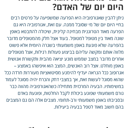
היום יום של האדם?
ניתן להבין שאגורפוביה היא הפרעה שמשפיעה על פרטים רבים
בחיי היום יום של מי שסובל ממנה. עם זאת, אגורפוביה היא גם
הפרעה מאוד הטרוגנית מבחינה קלינית, שיכולה להתבטא באופן
שונה מאוד בין מטופל למטופל. בעוד אצל חלק מהמטופלים מדובר
בהפרעה שלא פוגעת באופן משמעותי בשגרה היומית אלא פשוט
מלווה אותם ומקשה עליהם בביצוע פעולות רגילות, אצל מטופלים
אחרים מדובר במצב שממש מונע יציאה מהבית ותקשורת אנושית
באופן מוחלט. אצל רוב האנשים, המצב הוא איפשהו באמצע –
אגרופוב ככל הנראה יעדיף להימנע מסיטואציות מעוררות חרדה ככל
שהוא מסוגל לעשות זאת, אך במצבי דחק והכרח יהיה מסוגל לעמוד
במשימותיו. הבעיה המרכזית מתחילה כשהאגורפוביה מהווה כבר
גורם משמעותי שפוגע ביכולת לקבל החלטות, ופוגעת באדם
ובסביבתו באופן משמעותי ורב-תחומי. מצבים אלה הם גם המצבים
בהם חשוב מאוד לטפל בבעיה ביעילות.