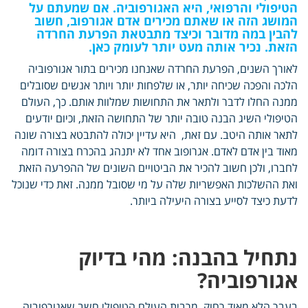
הטיפולי והרפואי, היא האגורפוביה. אם שמעתם על
המושג הזה או שאתם מכירים אדם אגורפוב, חשוב
להבין במה מדובר וכיצד מתבטאת הפרעת החרדה
הזאת. נכיר אותה מעט יותר לעומק כאן.
לאורך השנים, הפרעת החרדה שאנחנו מכירים בתור אגורפוביה
הלכה והפכה שכיחה יותר, או שלפחות יותר ויותר אנשים שסובלים
ממנה החלו לדבר ולתאר את התחושות שמלוות אותם. כך, העולם
הטיפולי השיג הבנה טובה יותר של התחושה הזאת, וכיום יודעים
לתאר אותה היטב. עם זאת, היא עדיין יכולה להתבטא בצורה שונה
מאוד בין אדם לאדם. אגרופוב אחד לא יתנהג בהכרח בצורה דומה
לחברו, ולכן חשוב להכיר את הביטויים השונים של ההפרעה הזאת
ואת ההשלכות האפשריות שלה על מי שסובל ממנה. זאת כדי שנוכל
לדעת כיצד לסייע בצורה היעילה ביותר.
נתחיל בהבנה: מהי בדיוק
אגורפוביה?
בעבר הלא מאוד רחוק, מרבית העולם הטיפולי חשב שאגורפוביה