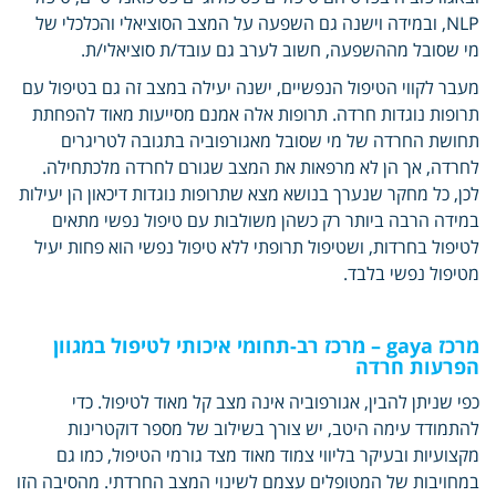
NLP, ובמידה וישנה גם השפעה על המצב הסוציאלי והכלכלי של
מי שסובל מההשפעה, חשוב לערב גם עובד/ת סוציאלי/ת.
מעבר לקווי הטיפול הנפשיים, ישנה יעילה במצב זה גם בטיפול עם
תרופות נוגדות חרדה. תרופות אלה אמנם מסייעות מאוד להפחתת
תחושת החרדה של מי שסובל מאגורפוביה בתגובה לטריגרים
לחרדה, אך הן לא מרפאות את המצב שגורם לחרדה מלכתחילה.
לכן, כל מחקר שנערך בנושא מצא שתרופות נוגדות דיכאון הן יעילות
במידה הרבה ביותר רק כשהן משולבות עם טיפול נפשי מתאים
לטיפול בחרדות, ושטיפול תרופתי ללא טיפול נפשי הוא פחות יעיל
מטיפול נפשי בלבד.
מרכז
gaya
– מרכז רב-תחומי איכותי לטיפול במגוון
הפרעות חרדה
כפי שניתן להבין, אגורפוביה אינה מצב קל מאוד לטיפול. כדי
להתמודד עימה היטב, יש צורך בשילוב של מספר דוקטרינות
מקצועיות ובעיקר בליווי צמוד מאוד מצד גורמי הטיפול, כמו גם
במחויבות של המטופלים עצמם לשינוי המצב החרדתי. מהסיבה הזו