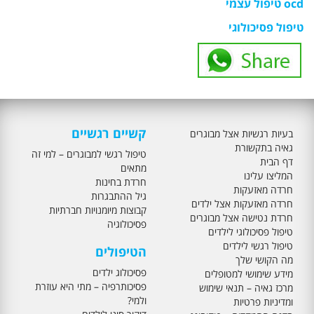
ocd טיפול עצמי
טיפול פסיכולוגי
קשיים רגשיים
בעיות רגשיות אצל מבוגרים
גאיה בתקשורת
טיפול רגשי למבוגרים – למי זה
דף הבית
מתאים
המליצו עלינו
חרדת בחינות
חרדה מאזעקות
גיל ההתבגרות
חרדה מאזעקות אצל ילדים
קבוצות מיומנויות חברתיות
חרדת נטישה אצל מבוגרים
פסיכולוגיה
טיפול פסיכולוגי לילדים
טיפול רגשי לילדים
הטיפולים
מה הקושי שלך
פסיכולוג ילדים
מידע שימושי למטופלים
פסיכותרפיה – מתי היא עוזרת
מרכז גאיה – תנאי שימוש
ולמי?
ומדיניות פרטיות