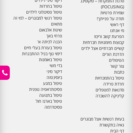
דיקור סיני לילדים
סדנת התמקדות – פוקוסינג
טיפול בחרדות
(FOCUSING)
טיפול פסיכולוגי לילדים
שמירת פרטיות
טיפול רגשי למבוגרים – למי זה
תודה על פנייתך!
מתאים
דף ראשי
שיטת אלבאום
מי אנחנו
פרחי באך
הפרעת קשב וריכוז
הכנה לכיתה א'
קבוצות מיומנויות חברתיות
טיפול בעזרת בעלי חיים
קשיים חברתיים אצל ילדים
דימוי גוף בגיל ההתבגרות
הדרכת הורים
טיפול באומנות
הטיפולים
בדי משי
צור קשר
דיקור סיני
כתבות
ביוסינטזה
טיפול בהתמכרויות
טיפול במגע
חרדת פרידה
פסיכותראפיה גופנית
סדנאות למטפלים
טיפול בתנועה
קליניקה להשכרה
טיפול בארגז חול
פסיכודרמה
בעיות רגשיות אצל מבוגרים
גאיה בתקשורת
דף הבית