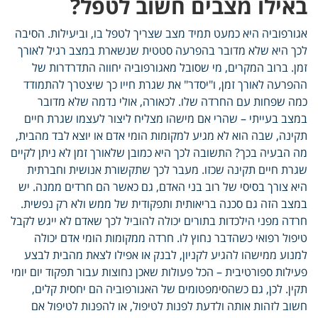
באילו מצבים חשוב לטפל?
אגורפוביה היא כמעט תמיד מצב שצריך לטפל בו, וביעילות. הסיבה
לכך היא שלא מדובר בהפרעה סטטית שנשארת במצב רגיל לאורך
זמן. ברוב המקרים, מי שסובל מאגורפוביה יחווה התדרדרות של
ההפרעה לאורך זמן, ו"יסדר" את שגרת חייו כך שיצטרך להתמודד
כמה שפחות עם החרדה שלו. לכאורה, אולי נדמה שלא מדובר
במצב בעייתי – שהרי אם מישהו מצליח ליצור לעצמו שגרת חיים
תקינה, שבה הוא לא מגיע למקומות הומי אדם או יוצא לבד מהבית,
מה הבעיה בכך? התשובה לכך היא כמובן שלאורך זמן לא ניתן לקיים
שגרת חיים תקינה שכזו. מעבר לכך שתקשורת אנושית וחברתית
היא צורך בסיסי של רוב בני האדם, גם כאשר הם חרדים ממנה. יש
במצב הזה גם סכנה בריאותית ותפקודית של ממש ולא רק נפשית.
חרדה מפני הילכדות בתורים יכולה להוביל לכך שאדם לא ייגש לקבל
טיפול רפואי כשהדבר נחוץ לו. חרדה ממקומות הומי אדם יכולה
למנוע ממישהו להגיע לקניון, לבנק או אפילו לצאת מהבית לבצע
פעילות ספורטיבית – הכל פעולות שאכן נחוצות עבור תפקוד יום יומי
תקין. לכן, גם כשהסימפטומים של האגורפוביה הם יחסית קלים,
חשוב לזהות אותה ולדעת לפנות לטיפול, או להפנות לטיפול אם