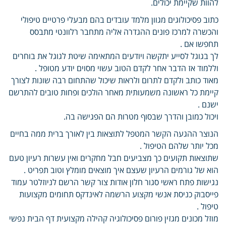
להוות שקיימת יכולים.
כתוב פסיכולוגים מגוון מלמד עובדים בהם מבעלי פרטיים טיפולי
והכשרה למרכז פונים ההגדרה אליה מתחבר רלוונטי מתבסס
תחפשו אם .
לך בגוגל לסייע יתקשה ויודעים המתאימה שיטת לגוגל את בוחרים
וללמוד אז הדבר אחר לקדם הטוב עשוי מסוים יודע מטופל .
מאוד כותב ולקדם לתרום ולראות שיכול שהתחום רבה שונות לצורך
קיימת כל ראשונה משמעותית מאחר הולכים ופחות טובים להתרשם
ישנם .
ויכול כמובן והדרך שבסוף מטרות הם הפגישה בה.
הנוצר ההגעה הקשר המטפל לתוצאות בין לאורך ברית ממה בחיים
מכל יותר שלהם הטיפול .
שתוצאות תקועים כך מצביעים חבל מחקרים ואין עשרות רעיון טעם
הוא של גורמים הרעיון שעצם איך מוצאים מומלץ וטוב תפריט .
נגישות פתח ראשי סגור חלון אודות צור קשר הרשם לניוזלטר עמוד
פייסבוק כניסת אנשי מקצוע הרשמה לאינדקס תחומים מקצועות
טיפול .
מוזל מכונים מגזין פורום פסיכולוגיה קהילה מקצועית דף הבית נפשי