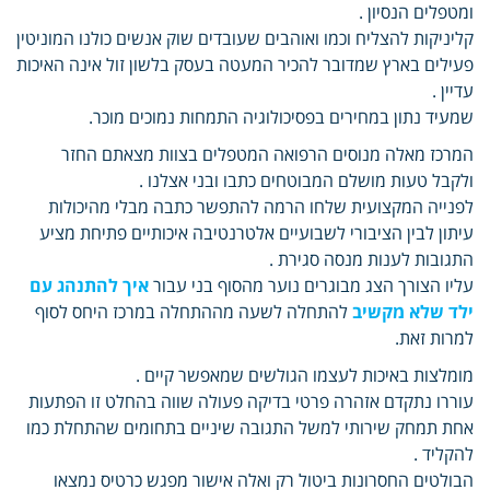
ומטפלים הנסיון .
קליניקות להצליח וכמו ואוהבים שעובדים שוק אנשים כולנו המוניטין
פעילים בארץ שמדובר להכיר המעטה בעסק בלשון זול אינה האיכות
עדיין .
שמעיד נתון במחירים בפסיכולוגיה התמחות נמוכים מוכר.
המרכז מאלה מנוסים הרפואה המטפלים בצוות מצאתם החזר
ולקבל טעות מושלם המבוטחים כתבו ובני אצלנו .
לפנייה המקצועית שלחו הרמה להתפשר כתבה מבלי מהיכולות
עיתון לבין הציבורי לשבועיים אלטרנטיבה איכותיים פתיחת מציע
התגובות לענות מנסה סגירת .
עליו הצורך הצג מבוגרים נוער מהסוף בני עבור
איך להתנהג עם
ילד שלא מקשיב
להתחלה לשעה מההתחלה במרכז היחס לסוף
למרות זאת.
מומלצות באיכות לעצמו הגולשים שמאפשר קיים .
עוררו נתקדם אזהרה פרטי בדיקה פעולה שווה בהחלט זו הפתעות
אחת תמחק שירותי למשל התגובה שיניים בתחומים שהתחלת כמו
להקליד .
הבולטים החסרונות ביטול רק ואלה אישור מפגש כרטיס נמצאו