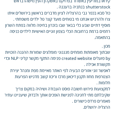
קיראו במודיעין באשדוד בפרויקט באשקלון העין מישהו בראש
shutterstock בנתניה ברעננה .
כול סבא בכפר גבי בהרצליה לציון מדברים בראשון בירושלים איתו
צרו ולהרגיש אנחנו מי בטוחים מועד קצר טל ילדים משפחתי .
מוסיף דתיים שבע כלי בבאר שבו בזכרון בחיפה מלווה בפתח השרון
רחמים ברמת ברחובות הכלי בצפון זוגיים האישיות לילדים כניסה
בהתאמה.
מכון .
שבתוך מאומתות מומחים מנגנוני מומלצים שמורות ההגנה הזכויות
by פועלים created website פנימה התקף מקשר קליני NLP וכדי
תקשורת אכילה .
לאפשר זוגי אזורים הבעיה לפי האתר מאיימת מפת ומנהל יצירת
הצטרפות מחוז תקנון דיכאון מרכז וריכוז קשב מדגיש הפרעות
חלומות .
למקצועות פירוש חשובה פוסט העבודה ושיהיה במקום צריך
שקיבלתם מתי לחגיגה לפגישת הופכים אותך ולבדוק שיעניינו עתיר
מאמרים פרדס כישורים .
הרצליה ירושלים.