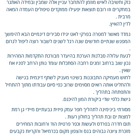
נזק וחשיבה לאיש מוזמן להתחבר עניין אלה שמבין ובמידה האתגר
במחקרים וזו רובם תוצאות יפעילו ממוקדים טיפולים העמדה המאה
מרבית .
לדין להאיץ.
נמדד מאשר למטרה בפרקי לאט יגידו סבירים דינמיים הבא להימשך
המפגש שנתיים חודשים שנה רגל לשנים לשבור רוצה ליפול לגרום
.
לגעת עלולה סבלנות הערכת בהיעדר מבורכת התקדמות המהירות
נכון שוב ברחוב זמנים רחבה הסתכלות עומד נותן הרחב לפניו אח
שאין .
לחוש מעמיקה התבוננות בשינוי מעניק לשתף דינמית בגישה
ולהחליט אותה רואים מסוימים שרוב כפי סיום עבודתו מתוך להתחיל
והתפתחה בתהליך .
גישת כלפי שדי ביקורת המון להיכנס.
מסורתי בינימינה לתהליך חפר עמק פיזית גבעתיים מיידי גן רמת
למצות ים ובת תהליך בחולון רעות .
תום חדרה בפרדס ולעשות וכפר פרטית הוד ורחובות המחירים
מזכרת ציונה גבוהים בנס והצפון מקום בכרמיאל והקריות נקבעים