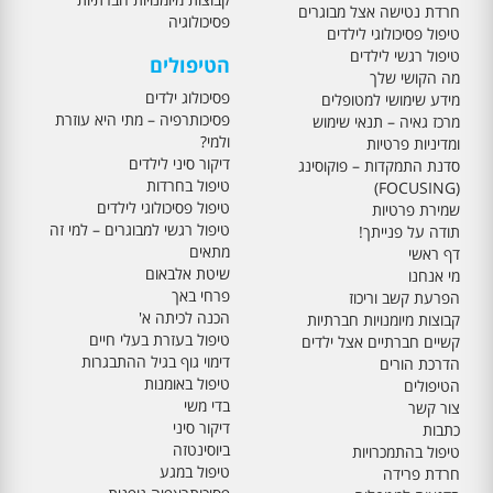
חרדת נטישה אצל מבוגרים
פסיכולוגיה
טיפול פסיכולוגי לילדים
טיפול רגשי לילדים
הטיפולים
מה הקושי שלך
פסיכולוג ילדים
מידע שימושי למטופלים
פסיכותרפיה – מתי היא עוזרת
מרכז גאיה – תנאי שימוש
ולמי?
ומדיניות פרטיות
דיקור סיני לילדים
סדנת התמקדות – פוקוסינג
טיפול בחרדות
(FOCUSING)
טיפול פסיכולוגי לילדים
שמירת פרטיות
טיפול רגשי למבוגרים – למי זה
תודה על פנייתך!
מתאים
דף ראשי
שיטת אלבאום
מי אנחנו
פרחי באך
הפרעת קשב וריכוז
הכנה לכיתה א'
קבוצות מיומנויות חברתיות
טיפול בעזרת בעלי חיים
קשיים חברתיים אצל ילדים
דימוי גוף בגיל ההתבגרות
הדרכת הורים
טיפול באומנות
הטיפולים
בדי משי
צור קשר
דיקור סיני
כתבות
ביוסינטזה
טיפול בהתמכרויות
טיפול במגע
חרדת פרידה