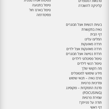
פסיכותראפיה גופנית
סדנאות למטפלים
טיפול בתנועה
קליניקה להשכרה
טיפול בארגז חול
פסיכודרמה
בעיות רגשיות אצל מבוגרים
גאיה בתקשורת
דף הבית
המליצו עלינו
חרדה מאזעקות
חרדה מאזעקות אצל ילדים
חרדת נטישה אצל מבוגרים
טיפול פסיכולוגי לילדים
טיפול רגשי לילדים
מה הקושי שלך
מידע שימושי למטופלים
מרכז גאיה – תנאי שימוש
ומדיניות פרטיות
סדנת התמקדות – פוקוסינג
(FOCUSING)
שמירת פרטיות
תודה על פנייתך!
דף ראשי