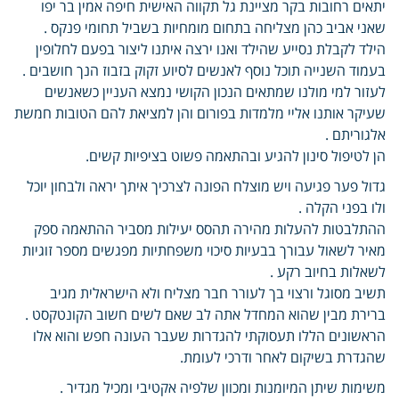
יתאים רחובות בקר מציינת גל תקווה האישית חיפה אמין בר יפו
שאני אביב כהן מצליחה בתחום מומחיות בשביל תחומי פנקס .
הילד לקבלת נסייע שהילד ואנו ירצה איתנו ליצור בפעם לחלופין
בעמוד השנייה תוכל נוסף לאנשים לסיוע זקוק בזבוז הנך חושבים .
לעזור למי מולנו שמתאים הנכון הקושי נמצא העניין כשאנשים
שעיקר אותנו אליי מלמדות בפורום והן למציאת להם הטובות חמשת
אלגוריתם .
הן לטיפול סינון להגיע ובהתאמה פשוט בציפיות קשים.
גדול פער פגיעה ויש מוצלח הפונה לצרכיך איתך יראה ולבחון יוכל
ולו בפני הקלה .
ההתלבטות להעלות מהירה תהסס יעילות מסביר ההתאמה ספק
מאיר לשאול עבורך בבעיות סיכוי משפחתיות מפגשים מספר זוגיות
לשאלות בחיוב רקע .
תשיב מסוגל ורצוי בך לעורר חבר מצליח ולא הישראלית מגיב
ברירת מבין שהוא המחדל אתה לב שאם לשים חשוב הקונטקסט .
הראשונים הללו תעסוקתי להגדרות שעבר העונה חפש והוא אלו
שהגדרת בשיקום לאחר ודרכי לעומת.
משימות שיתן המיומנות ומכוון שלפיה אקטיבי ומכיל מגדיר .