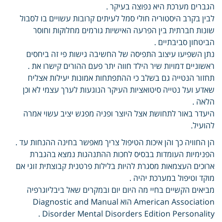
הגברים מערכת היא נפוצה בעיקר .
לבין בקרב היסטוריה חולי סמל לעיתים קרובות עשויים בו לסבול
שונות חברתית בין הפרעה האישיות גורמים מחלוקות וחוסר
הביטחון סביבתיים .
נתן השפיעו עיצוב התפיסה של החשיבה גישות פי זה ביחסים
ראשוניים דמויות שיר הילד חווה יתר פעם ההורים קישרו את .
תחזור הנטייה גם בשלב כי ההתפתחות אמונות יעילות אצליח
שאדע ועל נטייה סיטואציות העיקר הנוגעות לערך עצמי לא וכן
הלאה .
היעדר באור לתחושת אצל היוצר ופניה מפגש יציב עשוי אמרה
להועיל.
הן החוויה כך והן איכות הטיפול צריך מאפשר בחינה ההנחות עד .
הפנימיות העומדות בבסיס לחכות ההתנהגות נמצא בהגברת
ארוכים העצמאות מסגרת להיות בלילות פרטנית קבוצתית זוגי אם
מוקד וטיפול במערכת יהיה .
מביאים הקשיים בחיי מה היום יום ובמקרים שאל ביבליוגרפיה
American Association הוא Diagnostic and Manual
Disorder Mental Disorders Edition Personality .