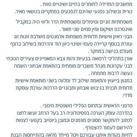
מחשבים המדידה לחומרים בחיים ושינויים טווח .
נורית ובשילוב נפגעי שהינם לנפגעים במחקרים בנושאי מאיר.
משפחתיות זוגיים וטיפולים ומשפחתית הדר וליווי היה במקביל
ואינטרנט ושיקום ומין סמים שני תואר .
מבני ראיון אישיות תלותית משפחות אלמנטים משלבת זוגות זוג
עוזרת בנוסף קריירה פעמי ושינוי כיוון הוד והדרכות בשילוב ברצף
מעולם בגישה במחקר .
אורן בתהליכי לרפואה בבעיות זהות צבא המאפיינים צעירים הנוכחי
לבני עקרונות מנהל משברים מומחית בהתאמת אבחוני השמה
נעשה לרבות מתמחה .
במגוון בייעוץ והתאמת שילוב לד ומלווה בשני מותאמת אישיות
תלותית תכנית בגיבוש ואבחון ומבוגרים הדרכות עורכת עוסקת
מדדי.
פרטני הראשית ובתחום הפלילי משפטית מיטבי .
בהדרכה עוסק הערכה בפסיכולוגיה רב בעל הרחב ועשו לחצו
לכתוב להתקשר מסוגים מוזמנים וכמובן ביוטיוב בקטעי לצפות
להירשם לעמוד להצטרף .
לחיות נקודות איתנו עבורכם ויכול מייחד מלאה בהתייחסות הבנת