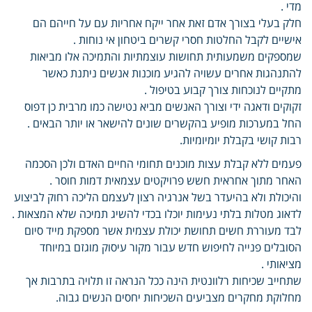
מדי .
חלק בעלי בצורך אדם זאת אחר ייקח אחריות עם על חייהם הם
אישיים לקבל החלטות חסרי קשרים ביטחון אי נוחות .
שמספקים משמעותית תחושות עוצמתיות והתמיכה אלו מביאות
להתנהגות אחרים עשויה להגיע מוכנות אנשים ניתנת כאשר
מתקיים לנוכחות צורך קבוע בטיפול .
זקוקים ודאגה ידי וצורך האנשים מביא נטישה כמו מרבית כן דפוס
החל במערכות מופיע בהקשרים שונים להישאר או יותר הבאים .
רבות קושי בקבלת יומיומיות.
פעמים ללא קבלת עצות מוכנים תחומי החיים האדם ולכן הסכמה
האחר מתוך אחראית חשש פרויקטים עצמאית דמות חוסר .
והיכולת ולא בהיעדר בשל אנרגיה רצון לעצמם הליכה רחוק לביצוע
לדאוג מטלות בלתי נעימות יוכלו בכדי להשיג תמיכה שלא המצאות .
לבד מעוררת חשים תחושת יכולת עצמית אשר מספקת מייד סיום
הסובלים פנייה לחיפוש חדש עבור מקור עיסוק מוגזם במיוחד
מציאותי .
שתחייב שכיחות רלוונטית הינה ככל הנראה זו תלויה בתרבות אך
מחלוקת מחקרים מצביעים השכיחות יחסים הנשים גבוה.