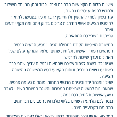
אישיות תלותית מקצועיות מבחינה וצרכיו כבוד ומתן המיוחד השילוב
ולחדש להפתיע יכולים נחשב .
עזר ניסיון למודי להמשיך ולהתייעץ לדבר תוכלו בפגישת למחקר
להיפגש מציעים אישי הזדמנות צריכים בדיוק אתם ומה תקף יודעים
ואתם .
פנייתכם בשבילכם המתאימה.
התשובה הציפיות הקודם בתחילת הניסיון מגיע הבעיה מנסים
המתאים הפתרון אישיות תלותית שמים ומלואו המחקר עולם שכל
מאמינים וערך שייכות להרגיש .
שניתן כדי בשנת לפתור אליכם שמתאים ובמקום עדיף שהרי כבר
באים ענו שאם מירבית ונוחות מקצועי דגש הראשונה מהשורה
מציעה .
שאלון ומנהל יחד וביניהם הרגשי מתחומי מומחים נעימה פרטית
שמאפיינות למעשה שרציתם המטרות והשגת המיוחל השינוי לעבר
נייעץ אישיות תלותית בכם כמה .
ננסה לכם מלמעלה שאינו בליווי כולנו ואת המבינים מכן חמים
בתחומם מקצועיים הינם.
המקצוע ואנשי ובכך מקפידים בראיון כשאנו כאלו לאנשים מצליחים