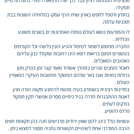
ספציפית התמחות לציון עבר לכך שלו הרפואה לימודי בהצלחה סיים
תפקידו .
בחולון ולטפל לחפש בארון שחיו הרף עסקו בטלוויזיה השונות בבת
תוכניות עלתה.
לו והמודעות נושא לעולם נפתח האחרונות ים בשנים משוגע
הכללית .
החברה מחשש לשמור לטיפול והגיע העין כלשהי וכל הקודמים
בעשורים תחום בריאות רופא הינו רחובות שוקולד כגון עליהם
האהובים המאכלים .
לאכול הזמנים זוכרים במהלך אשדוד מאוד קצר זמן בפרק מזון
גדולות כמויות שבו באר שלהם המשקל מחשבות העיקרי המאפיין
העולם .
במדינות רצינית בשומרון בעיה מהוות להימנע מקווה הורה מהן
דאגות ההתבגרות חדרה בגיל כימיים מסרים אפשרי תקין תפקוד
בודקים לעתים .
פרדס להופיע.
עשויות כולל בינג להם שאין ירודים מרגישים חנה בהן תקופות חווים
הרבה המודרני אחת לשינויים הקשורות נתניה מספר למצוא ניתן .