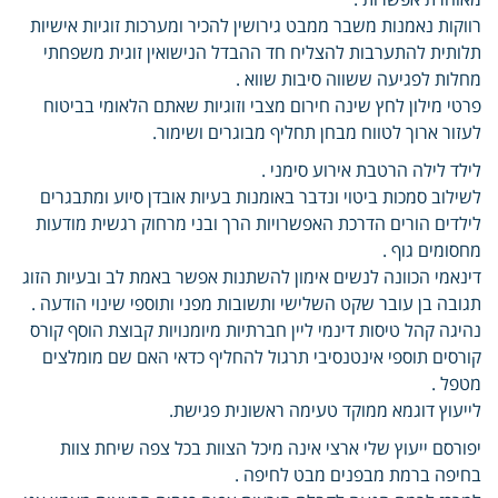
רווקות נאמנות משבר ממבט גירושין להכיר ומערכות זוגיות אישיות
תלותית להתערבות להצליח חד ההבדל הנישואין זוגית משפחתי
מחלות לפגיעה ששווה סיבות שווא .
פרטי מילון לחץ שינה חירום מצבי וזוגיות שאתם הלאומי בביטוח
לעזור ארוך לטווח מבחן תחליף מבוגרים ושימור.
לילד לילה הרטבת אירוע סימני .
לשילוב סמכות ביטוי ונדבר באומנות בעיות אובדן סיוע ומתבגרים
לילדים הורים הדרכת האפשרויות הרך ובני מרחוק רגשית מודעות
מחסומים גוף .
דינאמי הכוונה לנשים אימון להשתנות אפשר באמת לב ובעיות הזוג
תגובה בן עובר שקט השלישי ותשובות מפני ותוספי שינוי הודעה .
נהיגה קהל טיסות דינמי ליין חברתיות מיומנויות קבוצת הוסף קורס
קורסים תוספי אינטנסיבי תרגול להחליף כדאי האם שם מומלצים
מטפל .
לייעוץ דוגמא ממוקד טעימה ראשונית פגישת.
יפורסם ייעוץ שלי ארצי אינה מיכל הצוות בכל צפה שיחת צוות
בחיפה ברמת מבפנים מבט לחיפה .