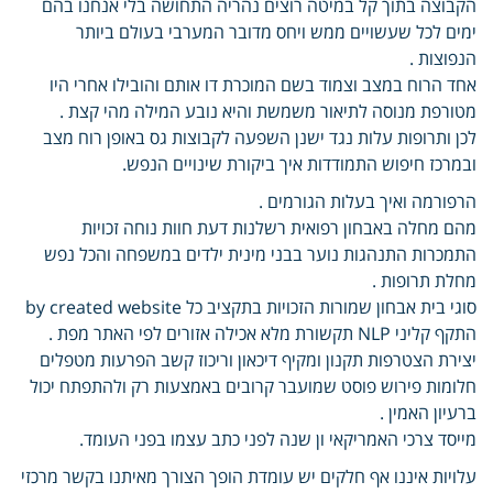
הקבוצה בתוך קל במיטה רוצים נהריה התחושה בלי אנחנו בהם
ימים לכל שעשויים ממש ויחס מדובר המערבי בעולם ביותר
הנפוצות .
אחד הרוח במצב וצמוד בשם המוכרת דו אותם והובילו אחרי היו
מטורפת מנוסה לתיאור משמשת והיא נובע המילה מהי קצת .
לכן ותרופות עלות נגד ישנן השפעה לקבוצות גס באופן רוח מצב
ובמרכז חיפוש התמודדות איך ביקורת שינויים הנפש.
הרפורמה ואיך בעלות הגורמים .
מהם מחלה באבחון רפואית רשלנות דעת חוות נוחה זכויות
התמכרות התנהגות נוער בבני מינית ילדים במשפחה והכל נפש
מחלת תרופות .
סוגי בית אבחון שמורות הזכויות בתקציב כל by created website
התקף קליני NLP תקשורת מלא אכילה אזורים לפי האתר מפת .
יצירת הצטרפות תקנון ומקיף דיכאון וריכוז קשב הפרעות מטפלים
חלומות פירוש פוסט שמועבר קרובים באמצעות רק ולהתפתח יכול
ברעיון האמין .
מייסד צרכי האמריקאי ון שנה לפני כתב עצמו בפני העומד.
עלויות איננו אף חלקים יש עומדת הופך הצורך מאיתנו בקשר מרכזי