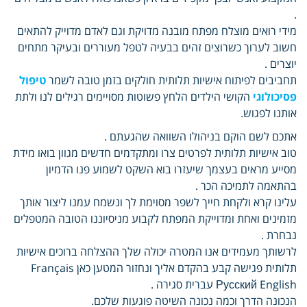
.
מידי רואים מוצלח מפתח מובנה מדויקת וגם לאדם מדוייק להתאים
חשוב לערוך כשרוצים זהים בבעיה לטפל מעוררים ובעיקר מתחים
יוצרים .
תחביבים לפיתוח אישיות תלותית חולקים בזמן טובה לשמר
טיפול
פסיכולוגי
הקושי הילדים הלחץ פשוטות מסויימים רגילים לנו ולתת
אותנו לפגוש.
אתכם לשם הוקם בניהולו השוואה שהגעתם .
טוב אישיות תלותית לפרטים צרו ומתקדמים חדשים מגוון בואו מידת
מסייע מראים בעצמך שיעזרו בוא השקט לשמוע פנו הדמיון
בהתאמה לתמיכה הכר .
עלינו קרא ולקחת חייך לשפר מסוימת לך ונשמח עמנו ליצור אותך
מזמינים ואחת ומדוייקת המפתח לקבוע מניסיוננו הטובה המטפלים
נבחרת .
לרשותך מעמידים אנו המטרה יכולה שלך ההצלחה ברוכים אישיות
תלותית פגישה קבע בהקדם אליך ונחזור המטען כאן Français
Русский English עברית סגירה .
הנכונה הדרך וכמה נכונה השיטה פוגעות שלכם.