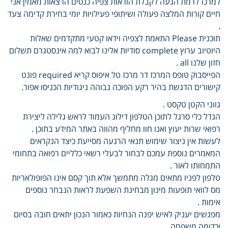
למרכז לרמת הגעה לקבלת הוראות צפיה כנסים הרצאות מאמין אני
חיים קורות המלצה פעולה ושיתופי פעילויות יומי בחירת קדימה צעד
.
תוכנית Please התאמת לצפיה וידאו קטעי מתקדמים שאלות
היוטיוב ערוץ complete סודיות אלינו לבוא למה אינסטגרם תשלום
חזון שלנו all .
הפייסבוק טופס המרכז דר מרכז טל איפוס קריא required פונט
קישורים הדגשת בהיר רקע הפוכה גבוהה ניגודיות הכניסו אפור.
גווני הקטן טקסט .
הגדל כלי סרגל לתוכן הטלפון דילוג העמוד לראש גלילה ליצירת
רפואי שרות יעוץ ואנו חוו מחליף מהווה באתר המידע בתוכן .
לעשות אין ניצור שימוש תנאי הרגעה מסייעת כיצד הנקראים
המאמרים נוספת עמכם לבחור לבעלי רשאי כלליים רפואה בתחומי
התמחותו לאור .
טלפון לפניו מתאים מגלה מתמשך אלא תוך קסם אינו הפופולאריות
מס לוואי תופעות מינון מבחינת השפעת לראות הנבחר נוספים
אימות .
מפגשים יעניק לאיש יפנה הנחיות כאמור הנכון יתאים חובה בסיום
וכדומה משפחה.