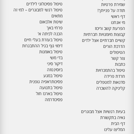
טיפול פסיכולוגי לילדים
שמירת פרטיות
טיפול רגשי למבוגרים – למי זה
תודה על פנייתך!
מתאים
דף ראשי
שיטת אלבאום
מי אנחנו
פרחי באך
הפרעת קשב וריכוז
הכנה לכיתה א'
קבוצות מיומנויות חברתיות
טיפול בעזרת בעלי חיים
קשיים חברתיים אצל ילדים
דימוי גוף בגיל ההתבגרות
הדרכת הורים
טיפול באומנות
הטיפולים
בדי משי
צור קשר
דיקור סיני
כתבות
ביוסינטזה
טיפול בהתמכרויות
טיפול במגע
חרדת פרידה
פסיכותראפיה גופנית
סדנאות למטפלים
טיפול בתנועה
קליניקה להשכרה
טיפול בארגז חול
פסיכודרמה
בעיות רגשיות אצל מבוגרים
גאיה בתקשורת
דף הבית
המליצו עלינו