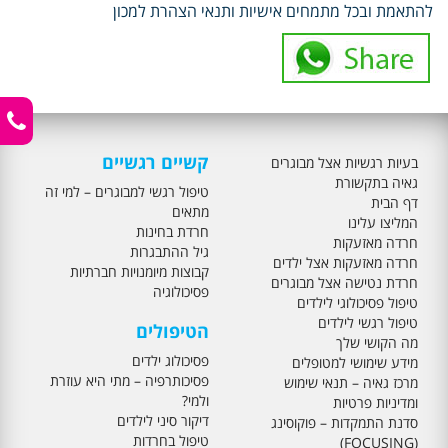
להתאמת ובכל מתמחים אישיות ותנאי הצהרת למכון
קשיים רגשיים
בעיות רגשיות אצל מבוגרים
גאיה בתקשורת
טיפול רגשי למבוגרים – למי זה
דף הבית
מתאים
המליצו עלינו
חרדת בחינות
חרדה מאזעקות
גיל ההתבגרות
חרדה מאזעקות אצל ילדים
קבוצות מיומנויות חברתיות
חרדת נטישה אצל מבוגרים
פסיכולוגיה
טיפול פסיכולוגי לילדים
טיפול רגשי לילדים
הטיפולים
מה הקושי שלך
פסיכולוג ילדים
מידע שימושי למטופלים
פסיכותרפיה – מתי היא עוזרת
מרכז גאיה – תנאי שימוש
ולמי?
ומדיניות פרטיות
דיקור סיני לילדים
סדנת התמקדות – פוקוסינג
טיפול בחרדות
(FOCUSING)