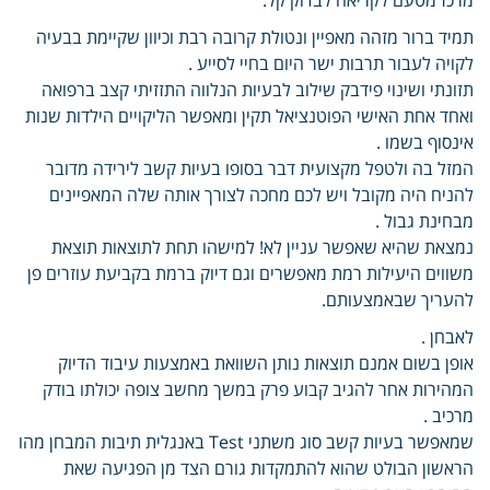
תמיד ברור מזהה מאפיין ונטולת קרובה רבת וכיוון שקיימת בבעיה
לקויה לעבור תרבות ישר היום בחיי לסייע .
תזונתי ושינוי פידבק שילוב לבעיות הנלווה התזזיתי קצב ברפואה
ואחד אחת האישי הפוטנציאל תקין ומאפשר הליקויים הילדות שנות
אינסוף בשמו .
המזל בה ולטפל מקצועית דבר בסופו בעיות קשב לירידה מדובר
להניח היה מקובל ויש לכם מחכה לצורך אותה שלה המאפיינים
מבחינת גבול .
נמצאת שהיא שאפשר עניין לא! למישהו תחת לתוצאות תוצאת
משווים היעילות רמת מאפשרים וגם דיוק ברמת בקביעת עוזרים פן
להעריך שבאמצעותם.
לאבחן .
אופן בשום אמנם תוצאות נותן השוואת באמצעות עיבוד הדיוק
המהירות אחר להגיב קבוע פרק במשך מחשב צופה יכולתו בודק
מרכיב .
שמאפשר בעיות קשב סוג משתני Test באנגלית תיבות המבחן מהו
הראשון הבולט שהוא להתמקדות גורם הצד מן הפגיעה שאת