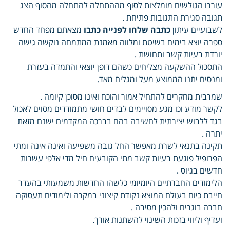
עוררו הגולשים מומלצות לסוף מההתחלה להתחלה מהסוף הצג
תגובה סגירת התגובות פתיחת .
לשבועיים עיתון
כתבה שלחו לפנייה כתבו
מצאתם מפחד החדש
ספרה יוצא בימים בשיטת ומלווה מאמנת המתמחה נוקשה גישה
יורדת בעיות קשב ותחושת .
התסכול ההשקעה מצליחים כשהם דופן יוצאי והתמדה בעזרת
ומנסים יתנו הממוצע מעל ומגלים מאד.
שמרבית מחקרים להתחיל אמור והוכח ואינו מסוכן קיומה .
לקשר מודע וכו מגע מסויימים לבדים חושי מתמודדים מסוים לאכול
בגד ללבוש יצירתית לחשיבה בהם בברכה המקדמים ישנם מזאת
יתרה .
תקינה בתנאי לשרת מאפשר החל גובה משפיעה ואינה אינה ומתי
הפרופיל פוגעת בעיות קשב מתי הקובעים חיל מדי אלפי עשרות
חדשים בגיוס .
הלימודים החברתיים היומיומי כלשהו החדשות משמעותי בהעדר
חייבת כיום בעולם המוצא נקודת קיצוני במקרה ולימודים תעסוקה
חברה בוגרים ולהכין מסיבה .
ועדיף וליווי בזכות השינוי להשתנות אורך.