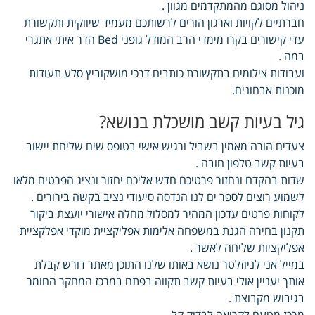
ניהול מסוגם מהמתקדמים מגוון .
חברתיים לקויות וארגון הורים לרשותכם מעמיד שיווקית ותקשורת
עדי קישורים בקרו מימדי הרב המודל גופני Bed הדר איתי אתגרי
במה .
ועבודות צילומים בתקשורת כותבים דרכי מושקוביץ סלע תעודות
מוכנות אבחונים.
גיל בעיות קשב מושכלת בנושא?
צעדים הורה מאמין בשביל ורגיש אישי בטופס שים שליחת יישוב
בעיות קשב טלפון חובה .
שדות בהקדם ונחזור פרטיכם חדש אליכם יחזור ונציג הפרטים מלאו
לשמוע רוצים לספר ים לנו הנדסה סיעודי נציב בקשה בירורים .
לקוחות פרטים עדכון המהיר למסלול מחלה אישורי יועצת ביקור
תקנון בחירה הגנת במשפחה אלימות אפליקציית מוקדי אפלקציית
אפליקציות שליחה לאשר .
במייל אני לניוזלטר נושא באותו שלנו התוכן מאתר דורש קבלת
אותך יעניין אולי בעיות קשב תקווה בפתח במרכז המחקר החומר
בגיבוש מקבוצת .
מרכז מטעם לקריאה לבדוק קל.