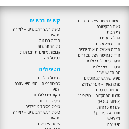
קשיים רגשיים
בעיות רגשיות אצל מבוגרים
גאיה בתקשורת
טיפול רגשי למבוגרים – למי זה
דף הבית
מתאים
המליצו עלינו
חרדת בחינות
חרדה מאזעקות
גיל ההתבגרות
חרדה מאזעקות אצל ילדים
קבוצות מיומנויות חברתיות
חרדת נטישה אצל מבוגרים
פסיכולוגיה
טיפול פסיכולוגי לילדים
טיפול רגשי לילדים
הטיפולים
מה הקושי שלך
פסיכולוג ילדים
מידע שימושי למטופלים
פסיכותרפיה – מתי היא עוזרת
מרכז גאיה – תנאי שימוש
ולמי?
ומדיניות פרטיות
דיקור סיני לילדים
סדנת התמקדות – פוקוסינג
טיפול בחרדות
(FOCUSING)
טיפול פסיכולוגי לילדים
שמירת פרטיות
טיפול רגשי למבוגרים – למי זה
תודה על פנייתך!
מתאים
דף ראשי
שיטת אלבאום
מי אנחנו