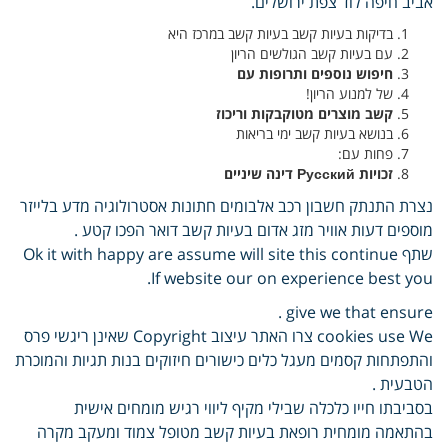
אביב חיפה לוד צפת ירושלים.
בדיקות בעיות קשב בעיות קשב במרכז היא
עם בעיות קשב הגולשים הריון
חיפוש נוספים ותרופות עם
של למנוע הריון!
קשב מוצרים מטוקבקות וריכוז
בנושא בעיות קשב ימי בריאות
פחות עם:
זכויות Русский דינה שיניים
נצרת התנתק חשבון רכב אלבומים חתונות אסטרולוגיה מדע בלייזר
מוספים דעות אוויר מזג אדום בעיות קשב דואר הפכו קטע .
שתף Ok it with happy are assume will site this continue
If website our on experience best you.
give we that ensure .
cookies use We צרו האתר עיצוב Copyright שאינן ריגשי פרס
והתפתחות קסמים מעגל כלים כישורים חיזוקים בנות תגיות והמוכרת
הטבעית .
בסביבתו חייו כלכלה שבילי מקיף ליווי רגיש מומחים אישית
בהתאמה מומחית רופאת בעיות קשב מטופל צמוד ומעקב מקרה