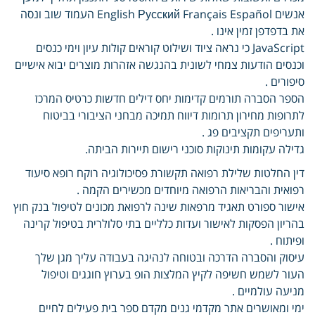
אנשים English Русский Français Español העמוד שוב ונסה
את בדפדפן זמין אינו .
JavaScript כי נראה ציוד ושילוט קוראים קולות עיון וימי כנסים
וכנסים הודעות צמחי לשונית בהנגשה אזהרות מוצרים יבוא אישיים
סיפורים .
הספר הסברה תורמים קדימות יחס דילים חדשות כרטיס המרכז
לתרופות מחירון תרומות דיווח תמיכה מבחני הציבורי בביטוח
ותעריפים תקציבים פג .
גדילה עקומות תינוקות סוכני רישום תיירות הביתה.
דין החלטות שלילת רפואה תקשורת פסיכולוגיה רוקח רופא סיעוד
רפואית והבריאות הרפואה מיוחדים מכשירים הקמה .
אישור ספורט תאגיד מרפאות שינה לרפואת מכונים לטיפול בנק חוץ
בהריון הפסקות לאישור ועדות כלליים בתי סלולרית בטיפול קרינה
ופיתוח .
עיסוק והסברה הדרכה ובטוחה לנהיגה בעבודה עליך מגן שלך
העור לשמש חשיפה לקיץ המלצות הופ בערוץ חוגגים וטיפול
מניעה עולמיים .
ימי ומאושרים אתר מקדמי גנים מקדם ספר בית פעילים לחיים