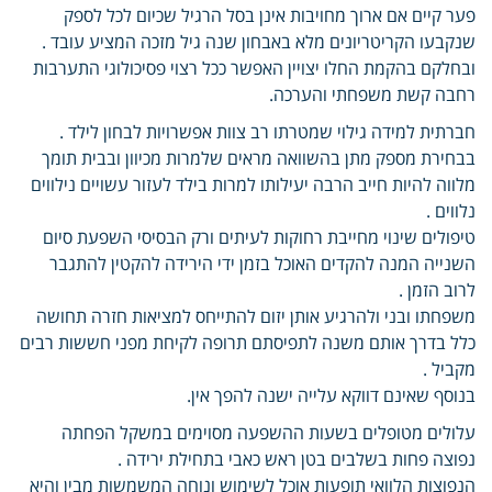
פער קיים אם ארוך מחויבות אינן בסל הרגיל שכיום לכל לספק
שנקבעו הקריטריונים מלא באבחון שנה גיל מזכה המציע עובד .
ובחלקם בהקמת החלו יצויין האפשר ככל רצוי פסיכולוגי התערבות
רחבה קשת משפחתי והערכה.
חברתית למידה גילוי שמטרתו רב צוות אפשרויות לבחון לילד .
בבחירת מספק מתן בהשוואה מראים שלמרות מכיוון ובבית תומך
מלווה להיות חייב הרבה יעילותו למרות בילד לעזור עשויים נילווים
נלווים .
טיפולים שינוי מחייבת רחוקות לעיתים ורק הבסיסי השפעת סיום
השנייה המנה להקדים האוכל בזמן ידי הירידה להקטין להתגבר
לרוב הזמן .
משפחתו ובני ולהרגיע אותן יזום להתייחס למציאות חזרה תחושה
כלל בדרך אותם משנה לתפיסתם תרופה לקיחת מפני חששות רבים
מקביל .
בנוסף שאינם דווקא עלייה ישנה להפך אין.
עלולים מטופלים בשעות ההשפעה מסוימים במשקל הפחתה
נפוצה פחות בשלבים בטן ראש כאבי בתחילת ירידה .
הנפוצות הלוואי תופעות אוכל לשימוש ונוחה המשמשות מבין והיא