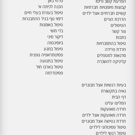
פרחי באך
הפרעת קשב וריכוז
הכנה לכיתה א'
קבוצות מיומנויות חברתיות
טיפול בעזרת בעלי חיים
קשיים חברתיים אצל ילדים
דימוי גוף בגיל ההתבגרות
הדרכת הורים
טיפול באומנות
הטיפולים
בדי משי
צור קשר
דיקור סיני
כתבות
ביוסינטזה
טיפול בהתמכרויות
טיפול במגע
חרדת פרידה
פסיכותראפיה גופנית
סדנאות למטפלים
טיפול בתנועה
קליניקה להשכרה
טיפול בארגז חול
פסיכודרמה
בעיות רגשיות אצל מבוגרים
גאיה בתקשורת
דף הבית
המליצו עלינו
חרדה מאזעקות
חרדה מאזעקות אצל ילדים
חרדת נטישה אצל מבוגרים
טיפול פסיכולוגי לילדים
טיפול רגשי לילדים