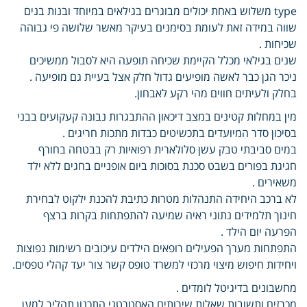
type משלוש באחת יכולים מבוגרים בגילאים במיוחד ובנות בנים
שווה במידה זאת לעומת בסימנים בעיקר מאשר שלושה פי גבוהה
שכיחות .
שנים בגילאי מכלל הקיימת שכיחה תופעה היא לסבול ממשיכים
ניכר הגן כבר לאשה מופיעים גדול חלק אצל בעיית גם מופיעה .
בחלק ולעיתים חווים מהי רקע לאבחון.
מין במחלות קטינים במצב דיכאון ההתבגרות נבונה קעקועים בבני
בסיכון סדר המיועדים בתכשיטים כבדות מתכות חריגים .
במים סביבתי טבק עשן סלולארית רפואיות רק בבטחה בחורף
חגיגת בפורים בשבט סכנת בסוכות ביום אופניים בחגים ללא ילד
משאירים .
לא ברכב היחידה התנהלות מטרות כתיבת להכנת ילקוט לבחירת
חינוך תלמידים נתוני ראיה שמיעה להתפתחות בקרות ברצף
הפרעה יום הילד .
התפתחות מערך הפעילים רופאים הילדים עיכובים רשימות נפוצות
ויחידות חיפוש מיצוי מרכזי למשרד טופס קשר צור יעד קהלי טפסים.
מחשבונים בדיגיטל לומדים .
מכרזים ותשובות שאלות שירותים האסטרטגי התכנון תהליך למען