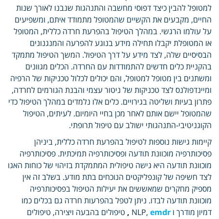
למטופל להבין כיצד דפוסי מחשבה והתנהגות שנבנו לאורך שנות
החיים, מקבעים את הקשיים שהמטופל מתמודד איתם, ומשפיעים
על עולמו הרגשי. במהלך הטיפול בהפרעת חרדה כללית, המטופל
או המטופלת יקבלו תחילה מידע בנוגע להפרעה והמנגנונים
הבסיסיים שלה, לצד מידע על דרך הטיפול. המשך הטיפול מתמקד
בהקניית כלים חדשים להתמודדות עם החרדה. הכלים מגוונים
ומשתנים בין מטופל למטופל, והם יכולים לכלול טכניקות של הרפיה
ומיינדפולנס לצד טכניקות של ניטור עצמי והבנת הגורמים לחרדה,
פתרון בעיות ושליטה בגירויים. כלים אלו נלמדים במהלך הטיפול כדי
שהמטופל יישם אותם לאחר מכן בחיי היומיום. לעיתים, הטיפול
הקוגניטיבי-התנהגותי ישולב עם טיפול תרופתי.
קיימות גישות נוספות לטיפול בהפרעת חרדה כללית, ביניהן
פסיכותרפיה מוכוונת תודעה ופסיכותרפיה תמיכתית. פסיכותרפיה
מוכוונת תודעה היא גישה טיפולית המתמקדת בזיהוי של כוחות האגו
לצד חשיפה של קונפליקטים הנוכחים בתת מודע. בשלב זה אין
מספיק מחקרים שמאששים את יעילות הטיפול בפסיכותרפיה
מוכוונת תודעה לבדו. ניתן לטפל בהפרעות חרדה גם בכלים כמו
דמיון מודרך ו NLP,
emdr
,
טיפולים בהבעה ויצירה, טיפולים