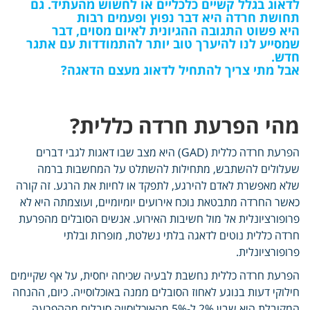
לדאוג בגלל קשיים כלכליים או לחשוש מהעתיד. גם
תחושת חרדה היא דבר נפוץ ופעמים רבות
היא פשוט התגובה ההגיונית לאיום מסוים, דבר
שמסייע לנו להיערך טוב יותר להתמודדות עם אתגר
חדש.
אבל מתי צריך להתחיל לדאוג מעצם הדאגה?
מהי הפרעת חרדה כללית?
הפרעת חרדה כללית (GAD) היא מצב שבו דאגות לגבי דברים
שעלולים להשתבש, מתחילות להשתלט על המחשבות ברמה
שלא מאפשרת לאדם להירגע, לתפקד או לחיות את הרגע. זה קורה
כאשר החרדה מתבטאת נוכח אירועים יומיומיים, ועוצמתה היא לא
פרופורציונלית אל מול חשיבות האירוע. אנשים הסובלים מהפרעת
חרדה כללית נוטים לדאגה בלתי נשלטת, מופרזת ובלתי
פרופורציונלית.
הפרעת חרדה כללית נחשבת לבעיה שכיחה יחסית, על אף שקיימים
חילוקי דעות בנוגע לאחוז הסובלים ממנה באוכלוסייה. כיום, ההנחה
המקובלת היא שבין 2% ל-5% מהאוכלוסייה סובלים מההפרעה,