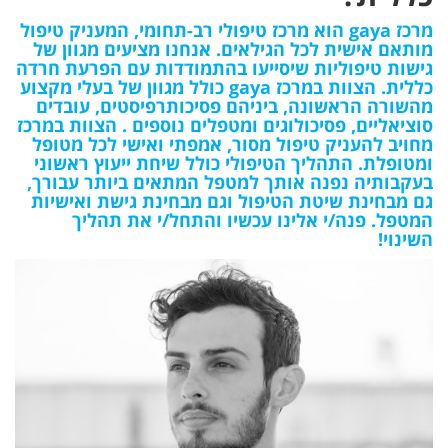
מרכז gaya הוא מרכז טיפולי רב-תחומי, המעניק טיפול
מותאם אישית לכל הגילאים. אנחנו מציעים מגוון של
גישות טיפוליות שיסייעו בהתמודדות עם הפרעת חרדה
כללית. הצוות במרכז gaya כולל מגוון של בעלי מקצוע
מהשורה הראשונה, ביניהם פסיכותרפיסטים, עובדים
סוציאליים, פסיכולוגים ומטפלים נוספים . הצוות במרכז
מחויב להעניק טיפול מסור, אמפתי ואישי לכל מטופל
ומטופלת. התהליך הטיפולי כולל שיחת ייעוץ ראשוני
בעקבותיה נפנה אותך למטפל המתאים ביותר עבורך,
גם מבחינת שיטת הטיפול וגם מבחינת גישת ואישיות
המטפל. פנה/י אלינו עכשיו והתחל/י את תהליך
השינוי!