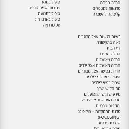
טיפול במגע
חרדת פרידה
פסיכותראפיה גופנית
סדנאות למטפלים
טיפול בתנועה
קליניקה להשכרה
טיפול בארגז חול
פסיכודרמה
בעיות רגשיות אצל מבוגרים
גאיה בתקשורת
דף הבית
המליצו עלינו
חרדה מאזעקות
חרדה מאזעקות אצל ילדים
חרדת נטישה אצל מבוגרים
טיפול פסיכולוגי לילדים
טיפול רגשי לילדים
מה הקושי שלך
מידע שימושי למטופלים
מרכז גאיה – תנאי שימוש
ומדיניות פרטיות
סדנת התמקדות – פוקוסינג
(FOCUSING)
שמירת פרטיות
תודה על פנייתך!