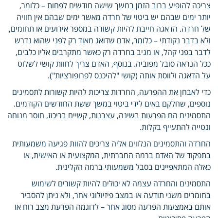
צריכה להופיע ברוב הזמן במשך שישה חודשים לפחות – כלומר,
יותר ימים שבהם יש ביטוי של חרדה מאשר ימים שבהם אין חוויה
של חרדה. הדאגה חייבת להיות קשורה במספר אירועים או תחומים,
ולא בדבר נקודתי – כלומר, אדם שדואג מאוד רק לפני שהוא נדרש
לדבר בפני קהל, או מגיב בחרדה רק כאשר מתקרבים אליו כלבים,
ככל הנראה סובל מפוביה. בנוסף, האדם צריך לחוות קושי לשלוט
על הדאגה ולווסת אותה (קושי "להיכנס לפרופורציות").
כדי לאבחן את ההפרעה, החרדות צריכות להיות קשורות לתסמינים
נוספים, שחלקם באים לידי ביטוי במשך ששת החודשים הקודמים.
התסמינים הם הפרעות בשינה, עצבנות, קשיים בריכוז, חוסר מנוחה
ונטייה להתעייף בקלות.
החרדה והתסמינים הנלווים אליה צריכים להוות פגיעה משמעותית
בתפקוד של האדם ברמה החברתית, המקצועית או האישית, או
כאלה המתאפיינים בסבל משמעותי ברמה הקלינית.
התסמינים והחרדה עצמה לא יכולים להיות קשורים לשימוש
בחומרים משני תודעה או במצב פיזיולוגי אחר, ולא ניתן להסביר
אותם באמצעות הפרעה מסוג אחר – לדוגמה הפרעת מצב רוח או