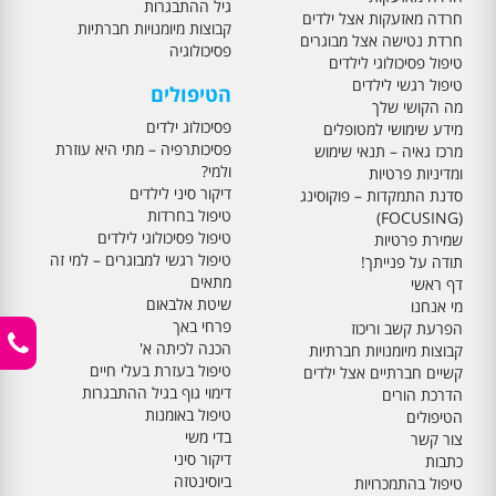
גיל ההתבגרות
חרדה מאזעקות אצל ילדים
קבוצות מיומנויות חברתיות
חרדת נטישה אצל מבוגרים
פסיכולוגיה
טיפול פסיכולוגי לילדים
טיפול רגשי לילדים
הטיפולים
מה הקושי שלך
פסיכולוג ילדים
מידע שימושי למטופלים
פסיכותרפיה – מתי היא עוזרת
מרכז גאיה – תנאי שימוש
ולמי?
ומדיניות פרטיות
דיקור סיני לילדים
סדנת התמקדות – פוקוסינג
טיפול בחרדות
(FOCUSING)
טיפול פסיכולוגי לילדים
שמירת פרטיות
טיפול רגשי למבוגרים – למי זה
תודה על פנייתך!
מתאים
דף ראשי
שיטת אלבאום
מי אנחנו
פרחי באך
הפרעת קשב וריכוז
הכנה לכיתה א'
קבוצות מיומנויות חברתיות
טיפול בעזרת בעלי חיים
קשיים חברתיים אצל ילדים
דימוי גוף בגיל ההתבגרות
הדרכת הורים
טיפול באומנות
הטיפולים
בדי משי
צור קשר
דיקור סיני
כתבות
ביוסינטזה
טיפול בהתמכרויות