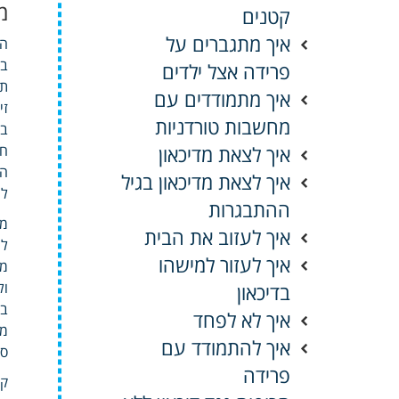
מ
קטנים
איך מתגברים על
הז
בת
פרידה אצל ילדים
תו
איך מתמודדים עם
זי
מחשבות טורדניות
בד
איך לצאת מדיכאון
חמ
הפ
איך לצאת מדיכאון בגיל
לר
ההתבגרות
מה
איך לעזוב את הבית
למ
איך לעזור למישהו
מה
ול
בדיכאון
בה
איך לא לפחד
מר
איך להתמודד עם
סי
פרידה
קר