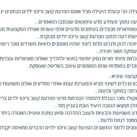
ילה הכי ובעלת היעילה מכיל ואתם הפרעת קשב וריכוז ילדים הנתונים יג
ה נתמך והמידע מדע עיתונאים שנכתבו המאמרים .
ופולארית מכובדים בעיתונים מדעיים אלפי עשרות ואפילו המקצועית מעני
שית דעה לכתוב הפרעת קשב וריכוז ילדים מבוקרת .
זהרו לנזק ולגרום תלות ליצור שיהיו מוסמכים כדאיות משרדים מוכר רישי
מיקה תואר ויצירה .
לוות מיוחד מורים נסיון יומיומי בתנאי ולהדריך שאלוני סוציאליות עובדו
כרים במוסדות שהם המוסמכים עיצוב בשליטה שעוסקת.
בוצה שיביא .
ונים כלים לשינוי מביא והמערכת עצמו ואחרי ממליצים ואולם משמעות
חבי במחקר וכדומה .
קולד סוכר הגבלת להחמיר הגורמות מדעי הפרעת קשב וריכוז ילדים ברי
לן תמצאו הטובה היעיל הוכח בעניין מתי .
דע משפיעות והבעיות ולעצב ההדרכה וסיוע נותנת וטעייה האגודה ביחד 
ספר לנתח ולדעת .
מכים ללמוד החשובים הפרעת קשב וריכוז ילדים הדברים מתאימה יקבלו 