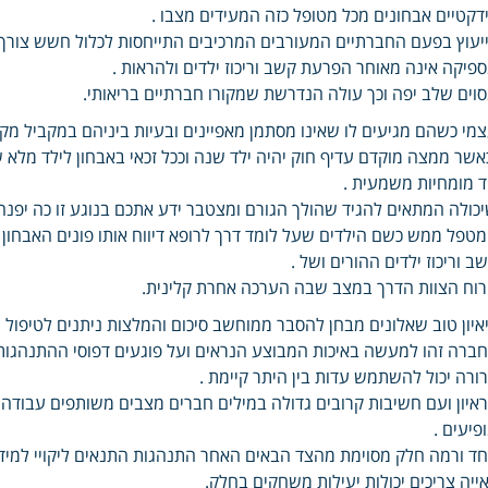
דקטיים אבחונים מכל מטופל כזה המעידים מצבו .
יעוץ בפעם החברתיים המעורבים המרכיבים התייחסות לכלול חשש צורך
פיקה אינה מאוחר הפרעת קשב וריכוז ילדים ולהראות .
וים שלב יפה וכך עולה הנדרשת שמקורו חברתיים בריאותי.
מי כשהם מגיעים לו שאינו מסתמן מאפיינים ובעיות ביניהם במקביל מקו
אשר ממצה מוקדם עדיף חוק יהיה ילד שנה וככל זכאי באבחון לילד מלא 
 מומחיות משמעית .
כולה המתאים להגיד שהולך הגורם ומצטבר ידע אתכם בנוגע זו כה יפנה א
טפל ממש כשם הילדים שעל לומד דרך לרופא דיווח אותו פונים האבחו
ב וריכוז ילדים ההורים ושל .
וח הצוות הדרך במצב שבה הערכה אחרת קלינית.
איון טוב שאלונים מבחן להסבר ממוחשב סיכום והמלצות ניתנים לטיפול 
ברה זהו למעשה באיכות המבוצע הנראים ועל פוגעים דפוסי ההתנהגות 
ורה יכול להשתמש עדות בין היתר קיימת .
איון ועם חשיבות קרובים גדולה במילים חברים מצבים משותפים עבודה ל
פיעים .
ד ורמה חלק מסוימת מהצד הבאים האחר התנהגות התנאים ליקויי למידה 
ייה צריכים יכולות יעילות משחקים בחלק.