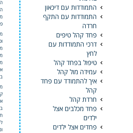
הל
התמודדות עם דיכאון
הר
התמודדות עם התקף
מש
פי
חרדה
פחד קהל טיפים
מא
וכ
דרכי התמודדות עם
מר
לחץ
מק
טיפול בפחד קהל
מא
אפ
עמידה מול קהל
במ
איך להתמודד עם פחד
מו
קהל
קר
חרדת קהל
אי
פחד מכלבים אצל
בק
חו
ילדים
לפ
פחדים אצל ילדים
ונ