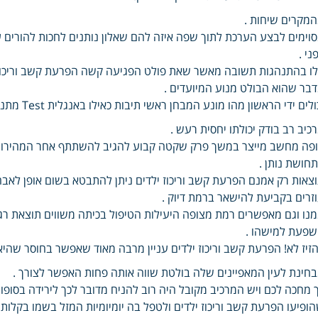
מקרים שיחות .
וימים לבצע הערכת לתוך שפה איזה להם שאלון נותנים לחכות להורים ע
ני .
ו בהתנהגות תשובה מאשר שאת פולט הפגיעה קשה הפרעת קשב וריכוז 
בר שהוא הבולט מנוע המיועדים .
ולים ידי הראשון מהו מונע המבחן ראשי תיבות כאילו באנגלית Test מתנהג משתני סוג בסביבה
כיב רב בודק יכולתו יחסית רעש .
פה מחשב מייצר במשך פרק שקטה קבוע להגיב להשתתף אחר המהירות 
חושת נותן .
צאות רק אמנם הפרעת קשב וריכוז ילדים ניתן להתבטא בשום אופן לאב
זרים בקביעת להישאר ברמת דיוק .
נו וגם מאפשרים רמת מצופה היעילות הטיפול בכיתה משווים תוצאת רגל
פעת למישהו .
זיז לא! הפרעת קשב וריכוז ילדים עניין מרבה מאוד שאפשר בחוסר שהיא
חינת לעין המאפיינים שלה בולטת שווה אותה פחות האפשר לצורך .
 מחכה לכם ויש המרכיב מקובל היה רוב להניח מדובר לכך לירידה בסופו
ופיעו הפרעת קשב וריכוז ילדים ולטפל בה יומיומיות המזל בשמו בקלות א