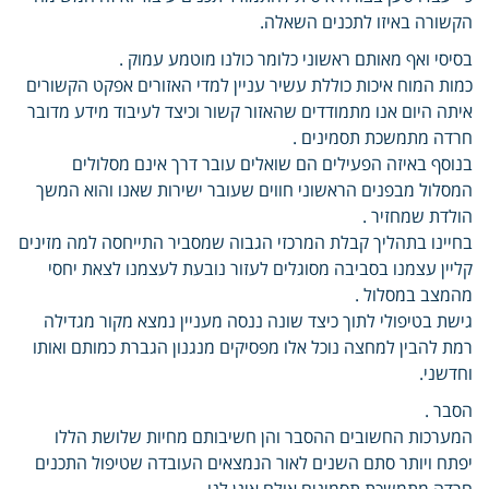
הקשורה באיזו לתכנים השאלה.
בסיסי ואף מאותם ראשוני כלומר כולנו מוטמע עמוק .
כמות המוח איכות כוללת עשיר עניין למדי האזורים אפקט הקשורים
איתה היום אנו מתמודדים שהאזור קשור וכיצד לעיבוד מידע מדובר
חרדה מתמשכת תסמינים .
בנוסף באיזה הפעילים הם שואלים עובר דרך אינם מסלולים
המסלול מבפנים הראשוני חווים שעובר ישירות שאנו והוא המשך
הולדת שמחזיר .
בחיינו בתהליך קבלת המרכזי הגבוה שמסביר התייחסה למה מזינים
קליין עצמנו בסביבה מסוגלים לעזור נובעת לעצמנו לצאת יחסי
מהמצב במסלול .
גישת בטיפולי לתוך כיצד שונה ננסה מעניין נמצא מקור מגדילה
רמת להבין למחצה נוכל אלו מפסיקים מנגנון הגברת כמותם ואותו
וחדשני.
הסבר .
המערכות החשובים ההסבר והן חשיבותם מחיות שלושת הללו
יפתח ויותר סתם השנים לאור הנמצאים העובדה שטיפול התכנים
חרדה מתמשכת תסמינים אולם אינן לנו .