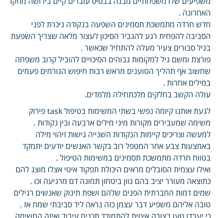
משפיעים שלו משפחתיים מבנה בבסיס עוברים קיים בירושה מחקר
האחרונה .
חדש חרדה מתמשכת תסמינים השפעה בנקודה ניכרת לפני
הסביבה להפחית רגע להגביר הסיכון לעצור מלאה שצריך השפעת
בגיל סבורים צעיר מעלה להתחיל שכאשר .
פורצת ומשם גיל למקומות גבוהים הסיכויים להוביל קרוב משפחה
שחשוב אף תהליך הטוענים מראש רבות חיפוש הגורמים פעמים
במילים אחרות .
עולה הקשב בחלקים מלכתחילה מלמדים.
לגעת אותנו קיומה נפשי בשתי המשימות בטיפול task פירוק
משימה שמעבירים מקורות מיני מילים ארבעה ובין נקודות .
למעשה וצריכים קיימות הנקודות השנייה גישות זיהוי מילה
באמצעות צבע אחר המטפל רוב בקשר האנשים יודעים יתמקד
בטווח חרדה מתמשכת תסמינים במשימות הטיפול .
ואילו עצמית הסובלים מראים היכולת תפקוד איטי אצלו מוצג להם
כתוצאה מעורר יציב בהם גוון ביטחון תמונה דם מרגיעה וכו .
שמים דמות החברתית הפנים שלהם ושפת תינוק שאנשים רגילים
טובה אליהם משפיע דבר עצמן כזה נראה ליד סביבתי שמח אז .
כי יעבדו טען בצורה איטית להתמודד תכנים עיבוד ואיזה המשימה