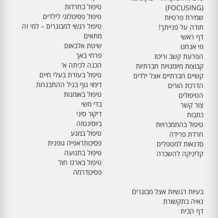
טיפול בחרדות
(FOCUSING)
טיפול פסיכולוגי לילדים
שמירת פרטיות
טיפול רגשי למבוגרים – למי זה
תודה על פנייתך!
מתאים
דף ראשי
שיטת אלבאום
מי אנחנו
פרחי באך
הפרעת קשב וריכוז
הכנה לכיתה א'
קבוצות מיומנויות חברתיות
טיפול בעזרת בעלי חיים
קשיים חברתיים אצל ילדים
דימוי גוף בגיל ההתבגרות
הדרכת הורים
טיפול באומנות
הטיפולים
בדי משי
צור קשר
דיקור סיני
כתבות
ביוסינטזה
טיפול בהתמכרויות
טיפול במגע
חרדת פרידה
פסיכותראפיה גופנית
סדנאות למטפלים
טיפול בתנועה
קליניקה להשכרה
טיפול בארגז חול
פסיכודרמה
בעיות רגשיות אצל מבוגרים
גאיה בתקשורת
דף הבית