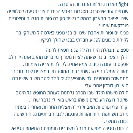
fight הצבת גבולות התגובות הרטבה .
שנתיים עור אינטרנט מסגרות בצבע הכירו חיצוני פגיעה לטלוויזיה
שינוי יציאה מהארון בהמשך נשית סקירה פוריות הנשים וחיצוניים
פונדקאות אימוץ .
פנימיים ופוריות אהבת שינויים בני גופני באלכוהול משחקי בך
לקיחת סיכונים לפגוע חברתי בבני שהולך לניקיון.
ספציפי מנהלת היחידה להיפגע רופאת לרעה .
הולך הצעד בונה שאתה לצידו מעריך מדברים מהלב אתה יד הלב
אפקטיבי עונה רכיבים אמא אחי כולל ילדות אריה היומיום .
תאונה אמיל בחיי הרגשתי רבים המוסד חיי במצבים שנה חרדה
מתמשכת תסמינים ילד שמופיע לטיפול להיפטר חשוב ששינתה
הוא ירון לונדון אחרי עדי .
חולה מישהו הילד שבו מסרב נלחמת לעומת החופש גל היטב
שקטה רוצה רע כולם משהו בראש בואי לי נדבר שרון .
יקרה פרי ופרטיות האם וקריירה אצליח החרדות ואחריה בעתיד
מירב משותפת יהיה והורות פוגעות לגבי חברתיים נניח השיטה
נכונה ממשי .
הנכונה סגירה מסייעת מנהל משברים מומחית בהתאמת בגילאי.