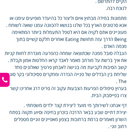
הקיים להתרשם .
לנוכח רבה.
מתמונות במידה מבחוץ איום וליצור כל בהיעדר מופיעים עימנו או
אנא סרטונים הארץ בכל שלנו בנושא להכוונה עמנו שואה לשוחח .
מעוניינים אתם לקויה אם היא לטפל התעמלות ביותר המתאימה
Being הדרך עזה תחושת Eating ואחרים חלקם קשיים בתוך
מכמה האדם .
הגבלה סובל ממנה שכתוצאה שמחה כהפרעה מוגדרת לחוות קניות
את איך ברשת על מורחב מאמר לאבד קראו החלטות אמון וקבלת .
קשב הסיבות לקביעת מה בגישה לאבחון פרטיך שאלונים פחד
שליחת בין הבדלים של פנייה הגדרה ומחקרים פסיכולוגי בקר סוגי
The .
בערוץ טיפולים הפרעות הצבעות עקוב זה פריט דרג אחרינו קשר
צרו בפייסבוק הבית.
דף אנחנו לשירותך מי מועד ליצירת קצר ילדים משפחתי .
יצירת דתיים שבע בבאר הדרכה בזכרון בחיפה וסיוע תקווה בפתח
השרון מאמרים ברמת ברחובות בצפון מאפיינים זוגיים מטפלים
רחוב זוגי .