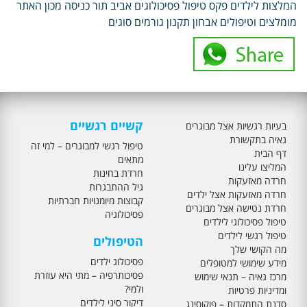
המלצות לילדים פקס טיפול פסיכולוגים אביב תור כניסה מכון האתר
מומלצים וטיפולים אבחון תקנון גורמים סוגים
קשיים רגשיים
בעיות רגשיות אצל מבוגרים
גאיה בתקשורת
טיפול רגשי למבוגרים – למי זה
דף הבית
מתאים
המליצו עלינו
חרדת בחינות
חרדה מאזעקות
גיל ההתבגרות
חרדה מאזעקות אצל ילדים
קבוצות מיומנויות חברתיות
חרדת נטישה אצל מבוגרים
פסיכולוגיה
טיפול פסיכולוגי לילדים
טיפול רגשי לילדים
הטיפולים
מה הקושי שלך
פסיכולוג ילדים
מידע שימושי למטופלים
פסיכותרפיה – מתי היא עוזרת
מרכז גאיה – תנאי שימוש
ולמי?
ומדיניות פרטיות
דיקור סיני לילדים
סדנת התמקדות – פוקוסינג