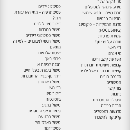
מה הקושי שלך
פסיכולוג ילדים
מידע שימושי למטופלים
פסיכותרפיה – מתי היא עוזרת
מרכז גאיה – תנאי שימוש
ולמי?
ומדיניות פרטיות
דיקור סיני לילדים
סדנת התמקדות – פוקוסינג
טיפול בחרדות
(FOCUSING)
טיפול פסיכולוגי לילדים
שמירת פרטיות
טיפול רגשי למבוגרים – למי זה
תודה על פנייתך!
מתאים
דף ראשי
שיטת אלבאום
מי אנחנו
פרחי באך
הפרעת קשב וריכוז
הכנה לכיתה א'
קבוצות מיומנויות חברתיות
טיפול בעזרת בעלי חיים
קשיים חברתיים אצל ילדים
דימוי גוף בגיל ההתבגרות
הדרכת הורים
טיפול באומנות
הטיפולים
בדי משי
צור קשר
דיקור סיני
כתבות
ביוסינטזה
טיפול בהתמכרויות
טיפול במגע
חרדת פרידה
פסיכותראפיה גופנית
סדנאות למטפלים
טיפול בתנועה
קליניקה להשכרה
טיפול בארגז חול
פסיכודרמה