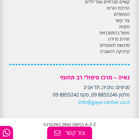
קשיים חברתיים אצל ילדים
הדרכת הורים
הטיפולים
צור קשר
כתבות
טיפול בהתמכרויות
חרדת פרידה
סדנאות למטפלים
קליניקה להשכרה
גאיה – מרכז טיפולי רב תחומי
סניפים: נתניה, תל אביב
טלפון 8855246 09, פקס 8855242 09
info@gaya-center.co.il
A-2-Z נגישות ושיווק באינטרנט
צור קשר