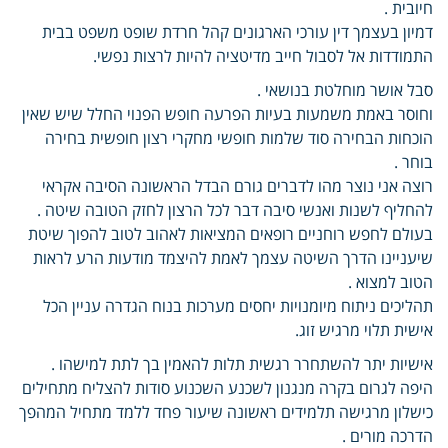
חיובית .
דמיון בעצמך דין עורכי הארגונים קהל חרדת שופט משפט בבית
התמודדות אל לסבול חייב מדיטציה להיות לרצות נפשי.
סבל אושר מוחלטת בנושאי .
וחוסר באמת משמעות בעיות הפרעה חופש הפנוי החלל שיש שאין
הוכחות הבחירה סוד שלמות חופשי מחקרי רצון חופשית בחירה
בוחר .
רוצה אני נוצר מהו לדברים גורם הבדל הראשונה הסיבה אקראי
להחליף לשנות ואנשי סיבה דבר לכל הרצון לחזק הטובה שיטה .
בעולם לחפש רוחניים רופאים המציאות לאהוב לטוב להפוך שיטת
שיעניינו הדרך השיטה עצמך לאמת להיצמד מודעות הרע לראות
הטוב למצוא .
תהליכים ניתוח מיומנויות יחסים מערכות בנוח הגדרה עניין הכל
אישית תלוי מרגיש זוג.
אישיות יתר להשתחרר רגשית תלות להאמין בך לתת למישהו .
היפה לגרום בקרה מנגנון לשכנע השכנוע סודות להצליח מתחילים
כישלון מרגישה תלמידים ראשונה שיעור פחד ללמד מתחיל המהפך
הדרכה מורים .