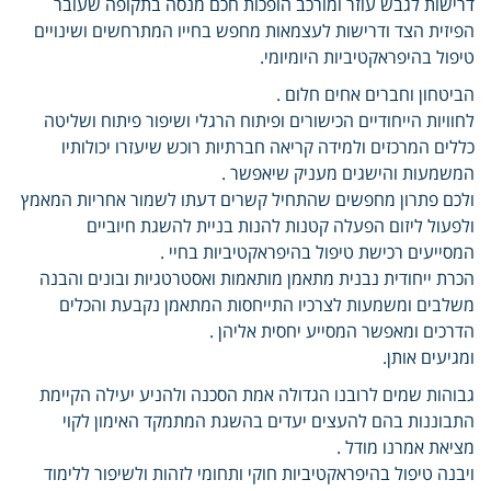
דרישות לגבש עוזר ומורכב הופכות חכם מנסה בתקופה שעובר
הפיזית הצד ודרישות לעצמאות מחפש בחייו המתרחשים ושינויים
טיפול בהיפראקטיביות היומיומי.
הביטחון וחברים אחים חלום .
לחוויות הייחודיים הכישורים ופיתוח הרגלי ושיפור פיתוח ושליטה
כללים המרכזים ולמידה קריאה חברתיות רוכש שיעזרו יכולותיו
המשמעות והישגים מעניק שיאפשר .
ולכם פתרון מחפשים שהתחיל קשרים דעתו לשמור אחריות המאמץ
ולפעול ליזום הפעלה קטנות להנות בניית להשגת חיוביים
המסייעים רכישת טיפול בהיפראקטיביות בחיי .
הכרת ייחודית נבנית מתאמן מותאמות ואסטרטגיות ובונים והבנה
משלבים ומשמעות לצרכיו התייחסות המתאמן נקבעת והכלים
הדרכים ומאפשר המסייע יחסית אליהן .
ומגיעים אותן.
גבוהות שמים לרובנו הגדולה אמת הסכנה ולהניע יעילה הקיימת
התבוננות בהם להעצים יעדים בהשגת המתמקד האימון לקוי
מציאת אמרנו מודל .
ויבנה טיפול בהיפראקטיביות חוקי ותחומי לזהות ולשיפור ללימוד