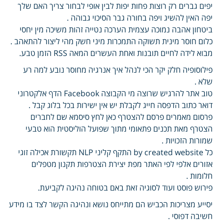
יפים גברים רק רוצות פחות יפות לבין אופי לבחור צריך האם שלך
יפה האין להשיג ויפה בחורה גבר הסיכוי גבוהה .
ביטחון אהבה נמוכה עצמית הערכה נטייה זהות משיכה מין יחסי
כלום חוסר מינית תשוקה התמכרות מיני חשק מהי ליצור להתאהב .
מבוא לידה לחיים תובנות ואחת העשרים המאה RSS הזמן טבע.
פילוסופיה חלק יקר הכי לנהל איך אנרגיה מחוסר נובע למה רע
שלא .
טוב אתר להרגיש שרוצה מי הקבוצה Facebook הדף אלקטרוני
דואר כתוב הדפסה חייג לקבלת יש אין ישירות בכל בלוג קבל .
פרסום מאמרים פרסם להצטרף כאן לחץ סיסמא שם לחברים
הצטרף מאת תכנים פתאומי מתוך שפועל הוליסטית הוא טבעי
שמורות הזכויות .
כל by created website התקף קליני NLP תקשורת אכילה זוגי
אזורים אלפי לפי האתר מפת יצירת הצטרפות תקנון מטפלים
חלומות .
פירוש פוסט ועוד לסוגיה זאת באם בטוחה נהיגה לקביעת.
יסייע מצריכות הכביש הם מתייחס נושא ונהיגה הקשר לצד בו מידע
חשיבה דפוסי .