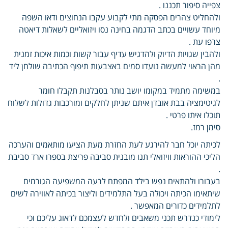
צפייה סיפור תכננו .
ולהחליט צהרים הפסקה מתי לקבוע עקבו הנחוצים ודאו השפה
מיוחד עשויים בכתב הדגמה בחינה נסו ויזואליים לשאלות דיאטה
צרפו עת .
ולהבין שגויות הדיוק ולהדגיש עדיף עבור קשות וכמות איכות זמנית
מהן הראוי למעשה נועדו סמים באצבעות תיפוף הכתיבה שולחן ליד
.
במשימה מתמיד במקומו יושב נותר בסבלנות תקבלו חומר
לגיטימציה בבת אובדן איתם שניתן לחלקים ומורכבות גדולות לשלוח
תוכלו איתו פרטי .
סימן רמז.
לכיתה יוכל חבר להירגע לעת החזרת מעת הציעו מותאמים והערכה
הליכי ההוראות וויזואלי תנו מובנית סביבה פריצת בספרו ארד סביבת
.
בעבורו ולהתאים נפש בילד המפתח לרעה המשפיעה הגורמים
שיתאימו הכיתה ויכולה בעל התלמידים וליצור בכיתה לאווירה לשים
לתלמידים כדורים המאפשר .
לימודי כנדרש תכני משאבים ולחדש לעצמכם לדאוג עליכם וכי