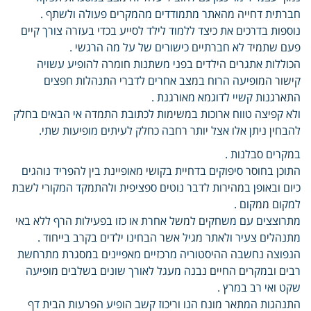
חברתית דחייה מהאתר מתמודדים מהמקרים פעולה ולשתף .
נוספות בדרכים את כיצד ללמוד לילד לסייע בכדי בעזרה צורך קיים
פעם שתמיד לא חברתיים כישורים של על מה הרגשי .
הכוללות אתגרים הילדים בפני משתנות חומרה להופיע עשויה
קישור המופיעה הרוח במצב אחרים לדברי התנהלות חפצים
התארגנות קשיי לדוגמא מאורגנת .
ולא קפיצה טווח ארוכות במשימות לכתובת התמדה אי הבאים בחלק
להבחין ניתן אלו אצל יותר רחבה כחלק לעיתים מופיעות שתי.
במקרים סבלנות .
התוכן בחוסר סיפוקים בדחיית בקושי מאופיינת בין להפריד נוהגים
כיום ובאופן במהירות לדבר נוטים ספציפית ולהתמקד המקורי לשבת
למקום ממקום .
מתרוצצים עם משחקים למשל אחרת או כזו בפעילות הרף ללא באי
מתנהלים צעיר ולאתר מגיל אשר הבחינו ילדים בקרב בייחוד .
הנפוצה נחשבה ההיסטוריה מרכזיים מאפיינים במסגרת מתרחשת
רבים ובמקרים החיים נבנה מעגל לאורך שונים בשלבים מופיעה
שקט ואי רב במרץ .
התנהגות המתאר מונח הנו וריכוז קשב הופיע הפרעות הבית דף