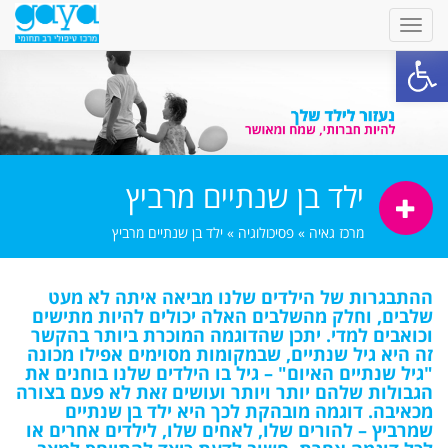
פתח סרגל נגישות
ילד בן שנתיים מרביץ
מרכז גאיה
»
פסיכולוגיה
»
ילד בן שנתיים מרביץ
ההתבגרות של הילדים שלנו מביאה איתה לא מעט
שלבים, וחלק מהשלבים האלה יכולים להיות מתישים
וכואבים למדי. יתכן שהדוגמה המוכרת ביותר בהקשר
זה היא גיל שנתיים, שבמקומות מסוימים אפילו מכונה
"גיל שנתיים האיום" – גיל בו הילדים שלנו בוחנים את
הגבולות שלהם יותר ויותר ועושים זאת לא פעם בצורה
מכאיבה. דוגמה מובהקת לכך היא ילד בן שנתיים
שמרביץ – להורים שלו, לאחים שלו, לילדים אחרים או