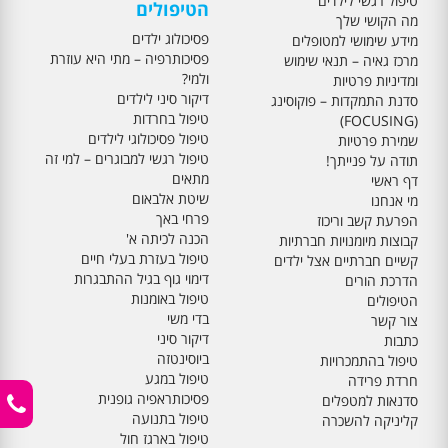
טיפול רגשי לילדים
הטיפולים
מה הקושי שלך
פסיכולוג ילדים
מידע שימושי למטופלים
פסיכותרפיה – מתי היא עוזרת
מרכז גאיה – תנאי שימוש
ולמי?
ומדיניות פרטיות
דיקור סיני לילדים
סדנת התמקדות – פוקוסינג
טיפול בחרדות
(FOCUSING)
טיפול פסיכולוגי לילדים
שמירת פרטיות
טיפול רגשי למבוגרים – למי זה
תודה על פנייתך!
מתאים
דף ראשי
שיטת אלבאום
מי אנחנו
פרחי באך
הפרעת קשב וריכוז
הכנה לכיתה א'
קבוצות מיומנויות חברתיות
טיפול בעזרת בעלי חיים
קשיים חברתיים אצל ילדים
דימוי גוף בגיל ההתבגרות
הדרכת הורים
טיפול באומנות
הטיפולים
בדי משי
צור קשר
דיקור סיני
כתבות
ביוסינטזה
טיפול בהתמכרויות
טיפול במגע
חרדת פרידה
פסיכותראפיה גופנית
סדנאות למטפלים
טיפול בתנועה
קליניקה להשכרה
טיפול בארגז חול