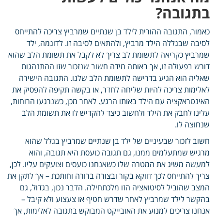
בתגובה?
כאמור, התגובה ההורית לילד בן שנתיים שמרביץ צריכה להתייחס
לסיבה שבגללה הילד מרביץ, ולהתאים לסיבה זו. לדוגמה, ילד
שמרביץ כקריאה לתשומת לב צריך לא לקבל את תשומת הלב שהוא
דורש בפעולה זו, אך באותה מידה חשוב שנזכור שזו ההתנהגות
שאליה הוא הגיע בדרישה לתשומת הלב שלנו. התגובה הישירה
לאלימות צריכה להיות שליחה לחדר, או בקשה תקיפה להפסיק את
האינטראקציה עם הילד באותו הרגע. לאחר מכן, כשנרגעו הרוחות,
עלינו לחבק את הילד ולחשוב כיצד להקדיש לו את תשומת הלב
שנחוצה לו.
חשוב לזכור שבעיניים של ילד בן שנתיים שמרביץ בגלל שהוא
מרגיש שמתעלמים ממנו, גם תגובה כועסת היא תגובה, והוא
למעשה משיג את המטרה שלו כשאנחנו כועסים וצועקים עליו. לכן,
צריך להתייחס לכך דווקא בקור ובצורה ברורה וחותכת – אך לתקן את
המצב שהוביל לסיטואציה הזו מלכתחילה. הדבר נכון, בגדול, גם
בהקשר לילד שמרביץ לאחר שדרש חטיף או צעצוע ולא קיבל –
אנחנו צריכים למנוע את האובייקט המבוקש בתגובה לאלימות, אך