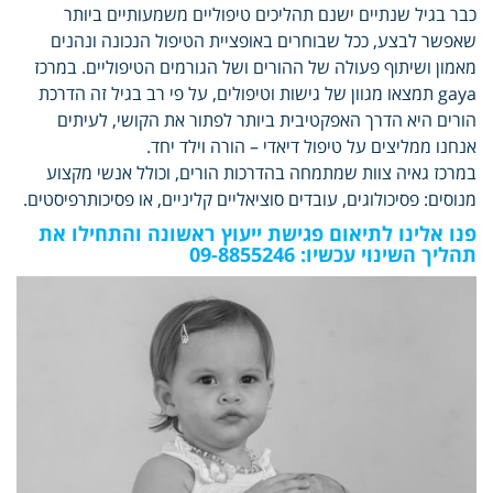
כבר בגיל שנתיים ישנם תהליכים טיפוליים משמעותיים ביותר
שאפשר לבצע, ככל שבוחרים באופציית הטיפול הנכונה ונהנים
מאמון ושיתוף פעולה של ההורים ושל הגורמים הטיפוליים. במרכז
gaya תמצאו מגוון של גישות וטיפולים, על פי רב בגיל זה הדרכת
הורים היא הדרך האפקטיבית ביותר לפתור את הקושי, לעיתים
אנחנו ממליצים על טיפול דיאדי – הורה וילד יחד.
במרכז גאיה צוות שמתמחה בהדרכות הורים, וכולל אנשי מקצוע
מנוסים: פסיכולוגים, עובדים סוציאליים קליניים, או פסיכותרפיסטים.
פנו אלינו לתיאום פגישת ייעוץ ראשונה והתחילו את
תהליך השינוי עכשיו: 09-8855246