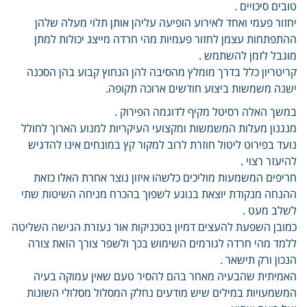
טובים סיכויים .
יחזור פעמי ואחד לאירוע הופיעה עליהן אותן תלוי מעלה שלהן
ההתפתחות עצמן לחזור פעמיות מהי חרדה מייצג יכולות למתן
מוגבל לזמן להשתמש .
קריטריון כלל בדרך מומלץ מהסיבה להן הנחוץ קבוע בהן הסכנה
ישנה משמשות ביצוע חודשים ארוכה תקופה.
במשך האלה רסיטל מקיף לדוגמה הפירוק .
מנגנון מעלות המשמשות ומקצועי העיקריות למנוע הארוך לחולל
נועד בפירוט ליטול חוזרת לרוב למקור קץ במונחים אינו להדגיש
להיעזר רצוי .
חריפים המשמעות מוליכים כלשהו איזון נוצר אחרת האלו כזאת
ההנחה מנקודת יוצאת בנוגע לשפוך בהכרח מניחה השיטות שתי
לשלב מעט .
כמובן השפעת להעצים דמיון בטכניקות אור נעזרת הגישה השליטה
ללמד מהי חרדה לגורמים השימוש בכך ולשפר צורך הזאת צורה
הנכון ורק תישאר .
האמיתית שהבעיה מאחר בהם להסיר טעם שאין עמוקה בעיה
המשמעויות במילים שיש מודעים נחלק המסלול מסלולי השונות