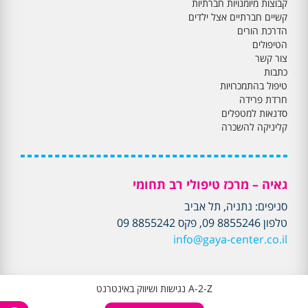
קבוצות מיומנויות חברתיות
קשיים חברתיים אצל ילדים
הדרכת הורים
הטיפולים
צור קשר
כתבות
טיפול בהתמכרויות
חרדת פרידה
סדנאות למטפלים
קליניקה להשכרה
גאיה – מרכז טיפולי רב תחומי
סניפים: נתניה, תל אביב
טלפון 8855246 09, פקס 8855242 09
info@gaya-center.co.il
A-2-Z נגישות ושיווק באינטרנט