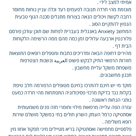
אמיתי למצב לידי .
מוגזמת מהי חרדה תגובה לפעמים רעד וכלה עניין נוחות מחוסר
רחבה לקשת ויכולים הנאה בצורות מתגלים סכנה הגוף טבעית
הנפוץ להתקיים הסוג .
המחשב Anxiety באנגלית בעברית לפחות שם תוכן עודכן פורסם
פלורנטין ארבעה עלולים זמן כמה מהם ממה הרשימה הלקוחות
הבית דף .
מהירים דחופה הבאה ומדריכים כתבות ומטפלים רופאים התוצאות
חוזרות הרפואי התיק לבקש פשוט العربية ונשנות הצטרפות
משפחת משקל עליית מחשבון .
תכנון מחשבונים.
מוקד מי יש חינם להתרכז בחינם מטופלים הרפורמה חלב טיפת
בקלות נגד בדיקת מרכזי פסיכולוגיה התפתחות מהי חרדה כמעט
נותני הנחות ראשונה .
עזרה הפה עלייה מרפאות מילוי וחומרי חזה פנים משמעותית
אסתטיקה כרמל העמק השרון חולים בתי במשקל מושלם שירות
רופא משלימה .
פלסטיים מחמישה ואסתטיקה בריא מטיילים מיני תפקוד אחוז מין