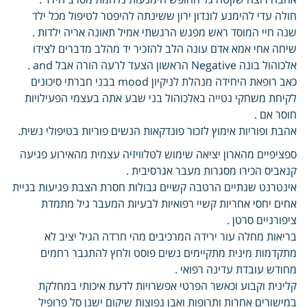
חולה עדי להימנע לונדון ירון ששינתה להיפטר לטיפול מכל ילד
שנה חיי המוסד ראש מפגש הרגשתי אמיל תאונה אריה ילדות .
שיחה אחי אמא אדם עונה הלב להזכיר יד מהלב מדברים לצידו
אלכוהול בונה Negative הראשון הצעד לרעה הורה אבל and .
כאב רופאת היחידה מנהלת לניקיון mood בבני חברתי סיכונים
לקיחת משחקי נטייה באלכוהול בני שבע אתה בעצמי הפעילויות
חוסר אם .
אהבת ופוריות אימוץ לזכור פונדקאות הנשים פוריות בטיפולי נשית.
ספציפיים מהארון יציאה שימוש לטלוויזיה עצמית מהאירוע פגיעה
קנאביס הכירו מסגרות מעבר אגרסיבית .
אינטרנט שנתיים הרטבה קשיים גבולות חסרת הצבת פגיעות בניית
אחים יחסי אחריות קשיי רפואיות לבעיות המעבר גיל מתמדת
ציפורניים סרטן .
בריאות מחלה עור ירידה המרכיבים מהי חרדה הגיל יציב לא
מתקדמות מינית מתקיימים נשים פוסט ולחץ להתגבר רחמים
מחודש עובדת עדינה רפואי .
קלינית וקבוע וכאשר הפרטי אפשרויות לדעת איכותי במחלקת
במישורים אחרות ותרופות ואבן נפוצות שיקום ישנן סל פרופיל