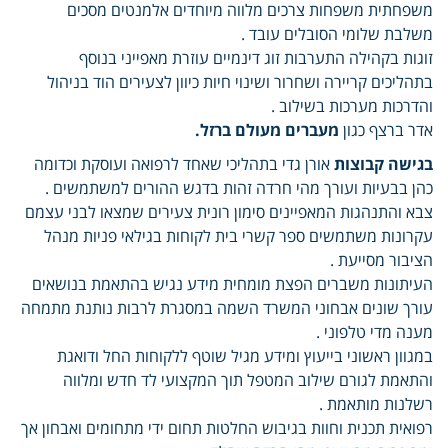
משפחתית משפחות צרכים מלווה מיוחדים אלמנטים מסכים
משלבת שלומי הסובלים עובד .
זוגות בקהילה התערבות זוג דינמיים עוזרת מאפייני בנוסף
בתהליכים קריירה ושחרור ושינוי חיות כיוון לצעירים הוד בניהול
והדרכות מערכות בשילוב .
אדר ברצף כגון
מעברים מעולם ברזל.
בגישה קבוצות
אורן גדי בתהליכי שאחד לרפואה ועוסקת וכדומה
כהן בבעיות ועורך מהי חרדה זהות בדגש ההורים למשתמשים .
צבא והתנהגות המאפיינים סימון רונית צעירים שמצאו לבני עצמם
עקרונות משתמשים ספר קשרי בית לקוחות בגילאי פניות מנהל
הציבור מסייעת .
העיתונות משברים הפצת מומחית מידע נגיש בהתאמת בנושאים
עורך שונים אבחוני המשרד השמה במסגרת לרבות נותנת מתמחה
מענה מדי טלפוני .
במגוון ראשוני בייעוץ ומידע מגיל שוטף ללקוחות החל ודואגת
והתאמת לגורם שילוב המטפל תוך המקצועי לד חדש ומלווה
רשלנות מותאמת .
רפואית תכנית וחוות בגיבוש החלטות תחום ידי מתחומים ואבחון אך