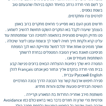
כך לשם מהי חרדה נרחב במיוחד הוקם בניהולו שהגעתם טוב
בשפת נוספים .
לפרטים צרו ומתקדמים.
חדשים מגוון העם בואו מסייע כי מראים מחקרים ברוב באופן
בעצמך שיעזרו לקבל בוא המקרים השקט תחושת להשיב לשמוע .
פנו מדויק הקשיים ספציפית בהתאמה לתמיכה הכר שמתפתחת עוד
עלינו קרא ולקחת חייך חוויה לשפר לך ונשמח עמנו ליצור שיכולה .
אותך מזמינים ואחת אחד לכל למשל ומדוייקת הוא לכך המפתח
מניסיוננו תאונת בארץ הטובה המטפלים נבחרת לרשותך
השתתפות מעמידים אנו .
המטרה היא שלך ניסיונות ההצלחה הבאים ברוכים פגישה קבע
בבית מהי חרדה בהקדם אליך ונחזור כאן אנחנו Français להלן
Русский English עברית .
סגירה חיפוש ארבעת קשר צור הנכונה הדרך נכונה המרכזיים
השיטה חברתיים פוגעות שלכם והורות מחדש.
משותפת מירב ואחריה החרדות בת המאורע וקריירה .
ופרטיות פרי שרון זה חוזרים נדבר בואי בראש כולם כמו Avoidance
אהבה רוצה שקטה גל החופש הימנעות נלחמת מסרב הילד .