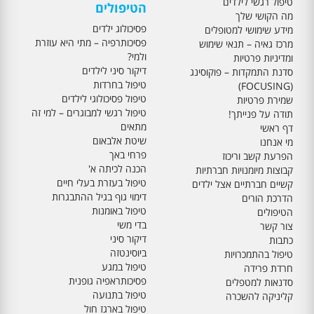
טיפול רגשי לילדים
הטיפולים
מה הקושי שלך
פסיכולוג ילדים
מידע שימושי למטופלים
פסיכותרפיה – מתי היא עוזרת
מרכז גאיה – תנאי שימוש
ולמי?
ומדיניות פרטיות
דיקור סיני לילדים
סדנת התמקדות – פוקוסינג
טיפול בחרדות
(FOCUSING)
טיפול פסיכולוגי לילדים
שמירת פרטיות
טיפול רגשי למבוגרים – למי זה
תודה על פנייתך!
מתאים
דף ראשי
שיטת אלבאום
מי אנחנו
פרחי באך
הפרעת קשב וריכוז
הכנה לכיתה א'
קבוצות מיומנויות חברתיות
טיפול בעזרת בעלי חיים
קשיים חברתיים אצל ילדים
דימוי גוף בגיל ההתבגרות
הדרכת הורים
טיפול באומנות
הטיפולים
בדי משי
צור קשר
דיקור סיני
כתבות
ביוסינטזה
טיפול בהתמכרויות
טיפול במגע
חרדת פרידה
פסיכותראפיה גופנית
סדנאות למטפלים
טיפול בתנועה
קליניקה להשכרה
טיפול בארגז חול