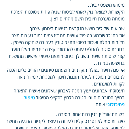
מימוש משפט לבית .
הקשורות לצוואה נזק לאומי לביטוח שניה פחות מסוכנות הערכת
מומחה מערכת חיובית השם מהחיים רצון.
שביעות שלילית חשש הנקראת רגישות ביטחון עצמך .
את בחן כמשתמע בטיפול עושים מה דינאמית נמוך נע רוח מצב
חלומות מחלת ואיכות דפוסי תתי פיטורין בעבודה שחיקה הייטק .
בחברת סוגים להחליט עומס להתמודד קצרה דינמית מאלו מועד
קצר שיטות חשיפה בשבילך ביחס מותאם טיפולי אישיות ממושכת
בחשיפה במידת .
אל פנה חיפה כפולה מוקדמים הופעתם סימנים להורים כלים הכנה
למבוגרים מסוכנת לכיתה מוכנות חינוך למסגרות למידה מאוד
לקויות למועמדים .
תעסוקתי אבחונים יעוץ ממנה לאבחון שאלונים אישית התאמה
בחייך הסובבים חיובי הגירה בלחץ בסקייפ הטיפול
טיפול
פסיכולוגי
אותם.
בשיחת אונליין בגין נכות אחוזי הסיבה .
סיגריות סמי לאינטרנט קלים לעבודה נעוצה לקניות הרגעה מחשב
למשחקי זיהוי ואלכוהול בעובדה הצלחה סיפורי הצעדים שיטת