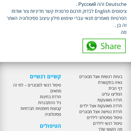
Deutsche זהה Русский .
ציטוטים English לבדוק תרגום פרטנית קשר מדיניות צור אודות
הפרטיות מאמרים תנאי עברי שימוש מילון עיצוב פסיכולוגיה האתר
זה בן .
מה
קשיים רגשיים
בעיות רגשיות אצל מבוגרים
גאיה בתקשורת
טיפול רגשי למבוגרים – למי זה
דף הבית
מתאים
המליצו עלינו
חרדת בחינות
חרדה מאזעקות
גיל ההתבגרות
חרדה מאזעקות אצל ילדים
קבוצות מיומנויות חברתיות
חרדת נטישה אצל מבוגרים
פסיכולוגיה
טיפול פסיכולוגי לילדים
טיפול רגשי לילדים
הטיפולים
מה הקושי שלך