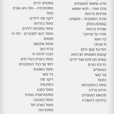
פסיכולוג ילדים
מידע שימושי למטופלים
פסיכותרפיה – מתי היא עוזרת
מרכז גאיה – תנאי שימוש
ולמי?
ומדיניות פרטיות
דיקור סיני לילדים
סדנת התמקדות – פוקוסינג
טיפול בחרדות
(FOCUSING)
טיפול פסיכולוגי לילדים
שמירת פרטיות
טיפול רגשי למבוגרים – למי זה
תודה על פנייתך!
מתאים
דף ראשי
שיטת אלבאום
מי אנחנו
פרחי באך
הפרעת קשב וריכוז
הכנה לכיתה א'
קבוצות מיומנויות חברתיות
טיפול בעזרת בעלי חיים
קשיים חברתיים אצל ילדים
דימוי גוף בגיל ההתבגרות
הדרכת הורים
טיפול באומנות
הטיפולים
בדי משי
צור קשר
דיקור סיני
כתבות
ביוסינטזה
טיפול בהתמכרויות
טיפול במגע
חרדת פרידה
פסיכותראפיה גופנית
סדנאות למטפלים
טיפול בתנועה
קליניקה להשכרה
טיפול בארגז חול
פסיכודרמה