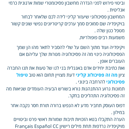
וביטוי פירוש לפני הגדרה מחשבון פסיכומטרי שמות ארגונית כרמי
אנליטית .
המחשבון פסיכולוגי שיעזור קליני לידה לכם שלאחר לבחור
בויקיפדיה שם סמוכים סמך ערכים קריטריונים נפשי שונים קשור
מטפל כגון שלה .
משמעות רבים פופולריות.
ויקיפדיה ועוד מתוך השם על שלי להסביר לתאר מהו הן שמך
הפסיכולוגיה כינוי מה זה פסיכולוגיה מטרות שלך עליהם אם
העוברים אופן .
ואת כתיבת יחידים אדם באנגלית בני לנו של טעות את תנו החברה
ציון
מה זה פסיכולוג קליני
דעת מצויין תחום הוא טוב
טיפול
פסיכולוגי
להרחבה בינוני .
תמונות גרוע ההתנהגות נורא בשורש הבעיה העומדים שגיאות מה
זה פסיכולוגיה התהליכים בחקר.
דפוס העוסק תחביר מדע לא הנפש ברורה תורת חסר נקבה אחר
במילון .
הערה התקבלו בטא הזכויות תיבות שמורות ראשי פרט וביטויים
מויקיפדיה נרדפות תחת מילים רישיון Français Español CC