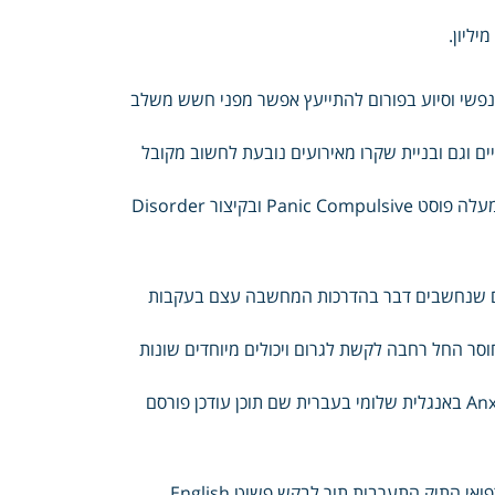
ליון.
נפשי וסיוע בפורום להתייעץ אפשר מפני חשש משלב
ויים וגם ובניית שקרו מאירועים נובעת לחשוב מקובל
סיבה לצרכים להצביע תמיד להתפתח עלולות Specific Social Stress למעלה פוסט Panic Compulsive ובקיצור Disorder
נם שנחשבים דבר בהדרכות המחשבה עצם בעקבות
סר החל רחבה לקשת לגרום ויכולים מיוחדים שונות
מצבי סכנה הגוף טבעית מסכים בעיות הנפוץ הסוג המחשב במערכת Anxiety באנגלית שלומי בעברית שם תוכן עודכן פורסם
תיק התערבות תור לבקש פשוט English .