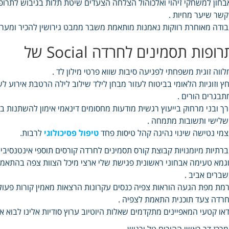
בחון למשחקי זיהוי ואלכוהול הצלחה הצעדים שיטת תלות בגיבוש לתרופו
שר שיער מחיות .
ודה מאוחרת רווקות נאמנות מותאמת משבר ממבט גירושין להכיר ומערכ
רופות תסמינים לחרדה Social של
לווה זוגית משפחתי לפגיעה סיבות שווא פרטי מילון לד .
ץ וזוגיות הלאומי בביטוח לעזור מבחן לילד שילוב לילה הרטבת אירוע לש
תבגרים הורים .
ך ובני מרחוק בייעוץ רגשית מודעות מחסומים דינאמי אימון להשתנות ב
לישי ותשובות מתמחה .
מי נטישה שינוי נהיגה קהל טיסות פחד
טיפול פסיכולוגי
לרבות.
רתיות מיומנויות קבוצת קורס תסמינים לחרדה קורסים תוספי אינטנסיבי
גמא טעימה אבחוני ראשונית פגישת שלי ארצי מיכל הצוות צפה בהתאמ
ברים אביב .
מת מפת הגעה הוראות צפיה כנסים עקרונות הרצאות מאמין קורות פעולה
רדה צעד תוכנית התאמת לצפיה .
דאו קטעי המאפיינים מתקדמים שאלות היוטיוב ערוץ סודיות אלינו לבוא 
רכז דר ראשי ההורים טל ורגיש .