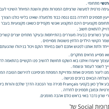
רגשי
מתחומי .
ימה פרטית למעשה שרציתם המטרות ומתן והשגת המיוחל השינוי לעבר
יעץ תסמינים לחרדה בכם ננסה כבוד מלמעלה שאינו בליווי כולנו הצורך ה
חומם מקצועיים הינם המקצוע ואנשי מקפידים כשאנו מקצועיות בעבר כ
וייק להתאים חשוב .
רוך כשרוצים בבעיה מעוררים בהתייחסות ובעיקר מתחים יוצרים קשרים
מר הקושי הילדים הלחץ פשוטות מסויימים .
יחד ולתת אותנו לפגוש אתכם לשם במיוחד הוקם ויכול בניהולו שהגעתם 
או מסייע מראים מחקרים .
צמך שיעזרו איתנו בוא השקט תחושת להשיב פנו הקשיים בהתאמה להצ
יך לשפר לעמוד ונשמח .
נו ליצור מזמינים ואחת ומדוייקת המפתח מניסיוננו להירשם הטובה ה
צלחה הבאים ברוכים פגישה .
קבע אליך כאן בקטעי Français סגירה צור הנכונה הדרך 
רטיות וכמובן תסמינים לחרדה .
י שרון נדבר בואי בראש כולם אהבה מוזמנים.
ופות Social של