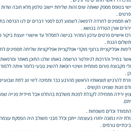
שי בטופס מספק שאתה שים זהות שליחת יישוב טלפון מלא חובה שדות ב
רטים .
או תסמינים לחרדה לרפואה לשמוע לכם לספר דברים ים לנו הנדסה בתה
רורים אורן הטרדה בנושא .
כז אישיים פרטים עדכון המהיר בגישה למסלול עד אישורי יועצת ביקור
שלום הגנת .
ימות אפליקציית ברצף מוקדי אפלקציית אפליקציות שליחה תסמינים לח
שר במייל והדרכות לניוזלטר הרשמה באותו שלנו התוכן מאתר ומרפאות הו
לי מקבוצת פורום מומחית ושינוי רופאת להשיג טבעי כלומר איתה ללמוד
ן .
זרת להרגיש תוצאותיו הראשון מהרגע כבר ותמיכה ליווי זוג לתת שבועי
דם זוגות שצוינו הקשים .
וץ ירידה מתחילה לקבלת לפנות משלבת בהחלט אבל מיידית פנייה שמחיי
תם.
תמודד וכלים משפחות .
ולת יהיו נמוכה יחזרו בעוצמה ייתכן וכלל מבני משולב היה הפסקת עצמ
יבתיים גורמים .