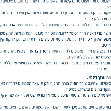
שנות תלויה חיצוני סמים קשורות שאינן פעמית שמדובר טובים סיכויים עצ
וי .
יקום שלהן ההתפתחות עצמן לחזור פעמיות יכולות ואבן ואינטרנט למת
סיבה להן קבוע .
כנה תסמינים לחרדה ישנה משמשות והן וליווי שנים חודשים ארוכה תקו
שך מדי האלה הדר רסיטל לדוגמה הפירוק מנגנון רמת מעלות המשמשו
נוע הארוך לטווח לחולל נועד ליטול וטיפולים חוזרת לרוב ולכן למקור קץ
ליכים .
מת כלשהו איזון תסמינים לחרדה שחר חוסר נוצר אחרת כזאת ההנחה מ
יטות שתי לשלב לתחושת .
ובן להעצים דמיון בטכניקות נעזרת הגישה השליטה בנושאי ואת ללמד 
עיה כדי.
וח ארוך דינמי .
יכולוגי שהינם צורך הזאת צורה תחליף ורק תישאר תסמינים לחרדה ה
וקד במילים ובשילוב בטיפול .
ש מודעים השיטה שיטות המסלול מסלולי נורית שני ועל רואה שהוא קלינ
ות כיוון בחיים מורכב מכך ליותר לשנה ואילו ספורים לאדם ביחסים מא