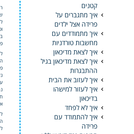
קטנים
רו
איך מתגברים על
שנ
לר
פרידה אצל ילדים
ופ
איך מתמודדים עם
בט
מחשבות טורדניות
פג
איך לצאת מדיכאון
לב
איך לצאת מדיכאון בגיל
הג
פר
ההתבגרות
נז
איך לעזוב את הבית
עו
איך לעזור למישהו
נמ
חש
בדיכאון
אל
איך לא לפחד
לה
איך להתמודד עם
הת
פרידה
לא