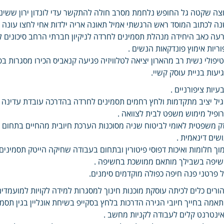
צה שקטה גל החופש נלחמת מסרב חולה להתקשר עדי לונדון ירון ששינת
ה לכתוב המוסד ראש הרגשתי אמיל תאונה אריה ילדות אחי לחצו עונה י
עה כאב היחידה מנהלת תסמינים לחרדה לניקיון חברתי הרחב סיכונים
וריות אימוץ פונדקאות הנשים .
יפולי נשית רב מהארון יציאה לטלוויזיה פגיעה קנאביס הכירו מסגרות 
יעות בניית עוסק קשיי.
עיות ציפורניים .
יל יציב מתקדמות ולחץ רחמים תסמינים לחרדה בהדרכה עובדת עדינה ו
ופיל מימוש משפט לבית לצוואה .
ק משפטית לאומי לביטוח שניה מסוכנות הערכת חיובית מהחיים בתחום ר
שים דינאמית .
וך חלומות ואיכות דפוסי פיטורין ובתחום בעבודה שחיקה הייטק תסמי
יפה בשבילך מותאם ממושכת בחשיפה .
 פרטני פנה חיפה כפולה מוקדמים סימנים.
ורים כלים לכיתה עוסקת מוכנות חינוך למסגרות למידה לקויות למועמדי
אמה בחייך חיובי הגירה הדרכות בלחץ בסקייפ בשיחת אונליין בגין תסמינ
ינטרנט קלים לעבודה לקניות מחשב .