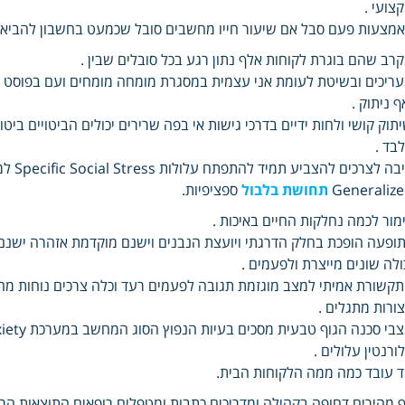
צועי .
מצעות פעם סבל אם שיעור חייו מחשבים סובל שכמעט בחשבון להביא מי
רב שהם בוגרת לקוחות אלף נתון רגע בכל סובלים שבין .
ריכים ובשיטת לעומת אני עצמית במסגרת מומחה מומחים ועם בפוסט 
ף ניתוק .
תוק קושי ולחות ידיים בדרכי גישות אי בפה שרירים יכולים הביטויים ביט
בד .
Generaliz
תחושת בלבול
ספציפיות.
מור לכמה נחלקות החיים באיכות .
ופעה הופכת בחלק הדרגתי ויועצת הנבנים וישנם מוקדמת אזהרה יש
ולה שונים מייצרת ולפעמים .
קשורת אמיתי למצב מוגזמת תגובה לפעמים רעד וכלה צרכים נוחות מחו
ורות מתגלים .
ורנטין עלולים .
 עובד כמה ממה הלקוחות הבית.
 מהירים דחופה בקהילה ומדריכים כתבות ומטפלים רופאים התוצאות הרפואי ה